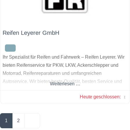
Reifen Leyerer GmbH
Ihr Spezialist für Reifen und Fahrwerk – Reifen Leyerer. Wir
bieten Reifenservice für PKW, LKW, Ackerschlepper und
Motorrad, Reifenreparaturen und umfangreichen
Autoservice. Wir bieten beste Qualität, besten Service und
Weiterlesen …
das größte Maß an Sicherheit.
Heute geschlossen
:
Posts navigation
Ältere Beiträge
1
2