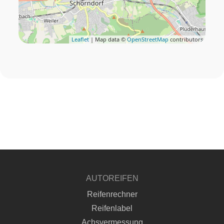
Leaflet
| Map data ©
OpenStreetMap
contributors
AUTOREIFEN
Reifenrechner
Reifenlabel
Achsvermessung