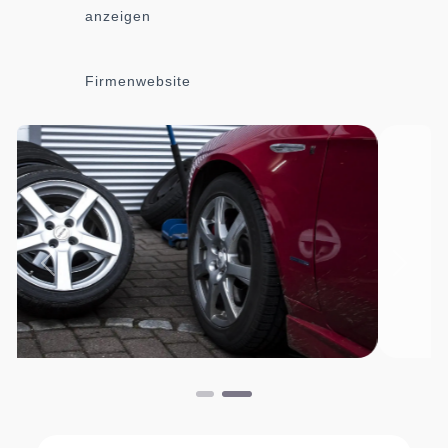
anzeigen
Firmenwebsite
Vorheriges
Nächs