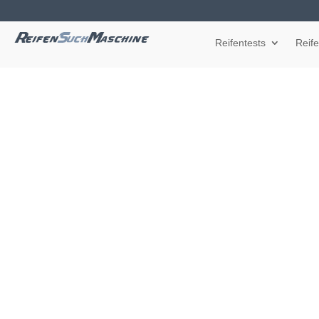
Reifentests
Reif