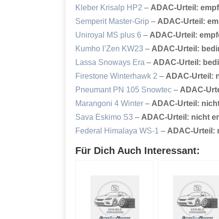
Kleber Krisalp HP2
–
ADAC-Urteil: emp
Semperit Master-Grip
–
ADAC-Urteil: em
Uniroyal MS plus 6
–
ADAC-Urteil: empf
Kumho I’Zen KW23
–
ADAC-Urteil: bed
Lassa Snoways Era
–
ADAC-Urteil: bed
Firestone Winterhawk 2
–
ADAC-Urteil: 
Pneumant PN 105 Snowtec
–
ADAC-Urte
Marangoni 4 Winter
–
ADAC-Urteil: nich
Sava Eskimo S3
–
ADAC-Urteil: nicht 
Federal Himalaya WS-1
–
ADAC-Urteil: 
Für Dich Auch Interessant: