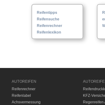
Reifentipps
R
Reifensuche
e
Reifenrechner
W
Reifenlexikon
AUTOREIFEN
AUTOREIF
Reifenrechner
Reifendruckk
Reifenlabel
KFZ-Versich
Achsvermessung
Regenreifen 