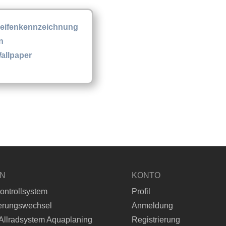
eifenkennzeichnung
n
allpaper
EN
KONTO
ontrollsystem
Profil
erungswechsel
Anmeldung
Allradsystem Aquaplaning
Registrierung