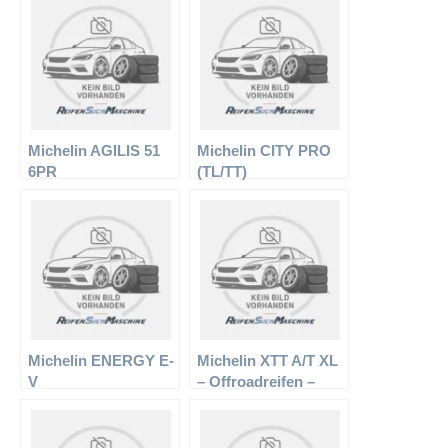
Michelin AGILIS 51
Michelin CITY PRO
6PR
(TL/TT)
Michelin ENERGY E-
Michelin XTT A/T XL
V
– Offroadreifen –
235/75 R15 109T –
Sommerreifen