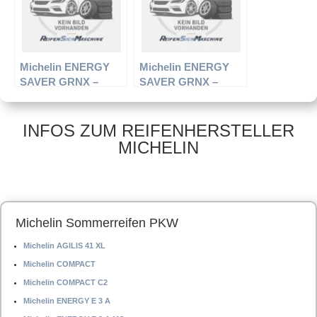
Michelin ENERGY
Michelin ENERGY
SAVER GRNX –
SAVER GRNX –
PKW-Reifen – 215/65
PKW-Reifen – 195/65
R15 96H –
R14 89H –
Sommerreifen
Sommerreifen
INFOS ZUM REIFENHERSTELLER
MICHELIN
Michelin Sommerreifen PKW
Michelin AGILIS 41 XL
Michelin COMPACT
Michelin COMPACT C2
Michelin ENERGY E 3 A