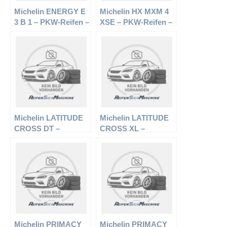
Michelin ENERGY E
Michelin HX MXM 4
3 B 1 – PKW-Reifen –
XSE – PKW-Reifen –
155/70 R13 75T –
255/45 R17 98V –
Sommerreifen
Sommerreifen
Michelin LATITUDE
Michelin LATITUDE
CROSS DT –
CROSS XL –
Offroadreifen –
Offroadreifen –
235/70 R16 106H –
235/65 R17 108T –
Sommerreifen
Sommerreifen
Michelin PRIMACY
Michelin PRIMACY