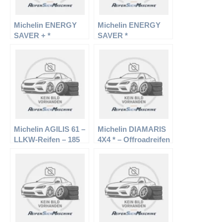
Michelin ENERGY
Michelin ENERGY
SAVER + *
SAVER *
Michelin AGILIS 61 –
Michelin DIAMARIS
LLKW-Reifen – 185
4X4 * – Offroadreifen
R15 100R –
– 315/35 R20 106W –
Sommerreifen
Sommerreifen