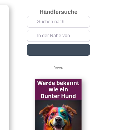
Händlersuche
Suchen nach
In der Nähe von
Suchen
Anzeige