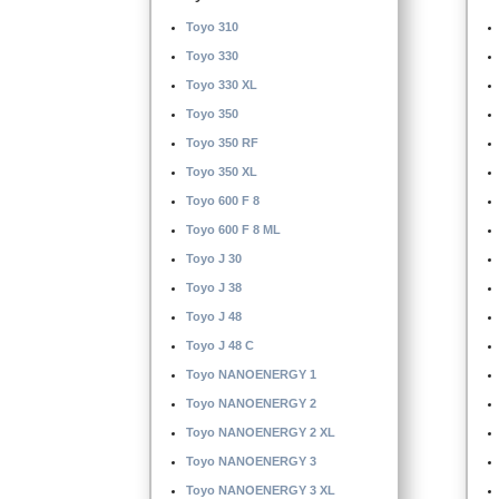
Toyo 310
Toyo 330
Toyo 330 XL
Toyo 350
Toyo 350 RF
Toyo 350 XL
Toyo 600 F 8
Toyo 600 F 8 ML
Toyo J 30
Toyo J 38
Toyo J 48
Toyo J 48 C
Toyo NANOENERGY 1
Toyo NANOENERGY 2
Toyo NANOENERGY 2 XL
Toyo NANOENERGY 3
Toyo NANOENERGY 3 XL