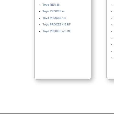
Toyo NER 38
Toyo PROXES 4
Toyo PROXES 4 E
Toyo PROXES 4 E RF
Toyo PROXES 4 E RF.