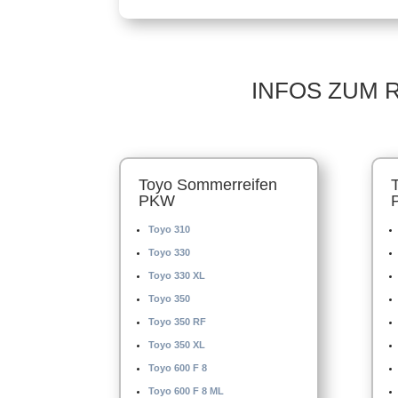
113R – Winterreifen
103 T – Winterre
INFOS ZUM 
Toyo Sommerreifen
PKW
Toyo 310
Toyo 330
Toyo 330 XL
Toyo 350
Toyo 350 RF
Toyo 350 XL
Toyo 600 F 8
Toyo 600 F 8 ML