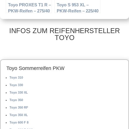
Toyo PROXES T1 R –
Toyo S 953 XL –
PKW-Reifen – 275/40
PKW-Reifen – 225/40
R19 101 Y –
R18 92 V –
Sommerreifen
Winterreifen
INFOS ZUM REIFENHERSTELLER
TOYO
Toyo Sommerreifen PKW
Toyo 310
Toyo 330
Toyo 330 XL
Toyo 350
Toyo 350 RF
Toyo 350 XL
Toyo 600 F 8