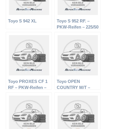
Toyo S 942 XL
Toyo S 952 RF. –
PKW-Reifen – 225/50
R17 98V –
Winterreifen
Toyo PROXES CF 1
Toyo OPEN
RF – PKW-Reifen –
COUNTRY M/T –
215/60 R15 98 V –
Offroadreifen –
Sommerreifen
305/70 R16 124P –
Sommerreifen