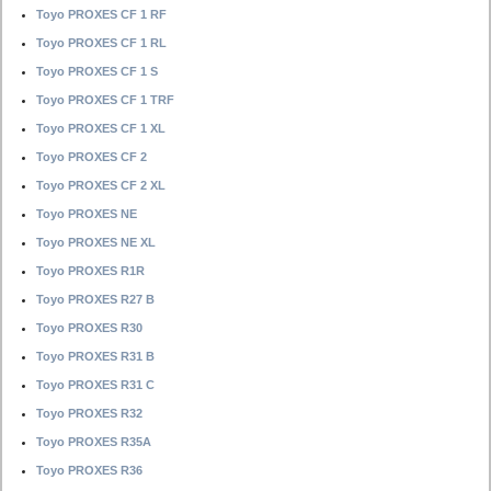
Toyo PROXES CF 1 RF
Toyo PROXES CF 1 RL
Toyo PROXES CF 1 S
Toyo PROXES CF 1 TRF
Toyo PROXES CF 1 XL
Toyo PROXES CF 2
Toyo PROXES CF 2 XL
Toyo PROXES NE
Toyo PROXES NE XL
Toyo PROXES R1R
Toyo PROXES R27 B
Toyo PROXES R30
Toyo PROXES R31 B
Toyo PROXES R31 C
Toyo PROXES R32
Toyo PROXES R35A
Toyo PROXES R36