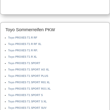
Toyo Sommerreifen PKW
Toyo PROXES T1 R RF
Toyo PROXES T1 R RF XL
Toyo PROXES T1 R RF.
Toyo PROXES T1 R XL
Toyo PROXES T1 SPORT
Toyo PROXES T1 SPORT AO XL
Toyo PROXES T1 SPORT PLUS
Toyo PROXES T1 SPORT R01 XL
Toyo PROXES T1 SPORT RO1 XL
Toyo PROXES T1 SPORT S
Toyo PROXES T1 SPORT S XL
Toyo PROXES T1 SPORT SUV