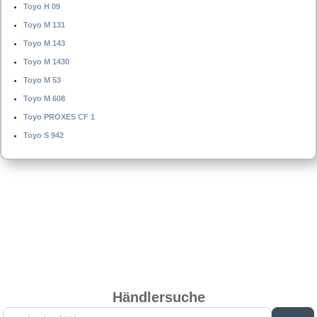
Toyo H 09
Toyo M 131
Toyo M 143
Toyo M 1430
Toyo M 53
Toyo M 608
Toyo PROXES CF 1
Toyo S 942
Händlersuche
In der Nähe von