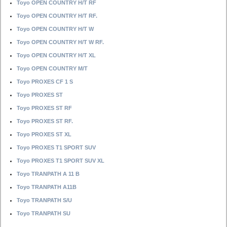
Toyo OPEN COUNTRY H/T RF
Toyo OPEN COUNTRY H/T RF.
Toyo OPEN COUNTRY H/T W
Toyo OPEN COUNTRY H/T W RF.
Toyo OPEN COUNTRY H/T XL
Toyo OPEN COUNTRY M/T
Toyo PROXES CF 1 S
Toyo PROXES ST
Toyo PROXES ST RF
Toyo PROXES ST RF.
Toyo PROXES ST XL
Toyo PROXES T1 SPORT SUV
Toyo PROXES T1 SPORT SUV XL
Toyo TRANPATH A 11 B
Toyo TRANPATH A11B
Toyo TRANPATH S/U
Toyo TRANPATH SU