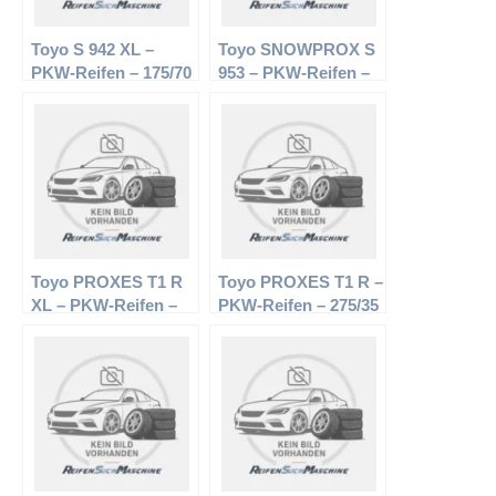
Toyo S 942 XL –
Toyo SNOWPROX S
PKW-Reifen – 175/70
953 – PKW-Reifen –
R14 88T –
225/55 R16 95H –
Winterreifen
Winterreifen
Toyo PROXES T1 R
Toyo PROXES T1 R –
XL – PKW-Reifen –
PKW-Reifen – 275/35
225/40 R18 92Y –
R19 100Y –
Sommerreifen
Sommerreifen