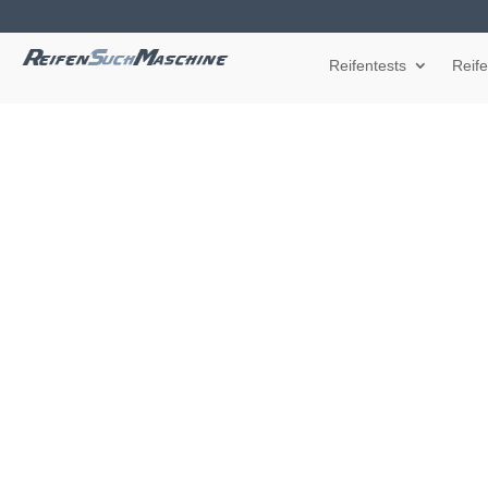
Reifentests
Reif