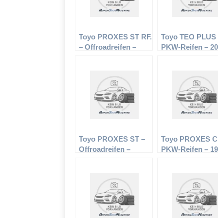
Toyo PROXES ST RF.
Toyo TEO PLUS
– Offroadreifen –
PKW-Reifen – 20
305/50 R20 120V –
R14 95H –
Sommerreifen
Sommerreifen
Toyo PROXES ST –
Toyo PROXES CF
Offroadreifen –
PKW-Reifen – 19
255/45 R18 99 V –
R15 82H –
Sommerreifen
Sommerreifen