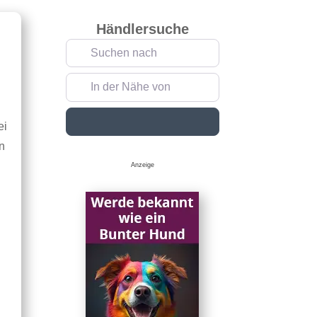
Händlersuche
Suchen nach
In der Nähe von
i
Suchen
ei
rn
Anzeige