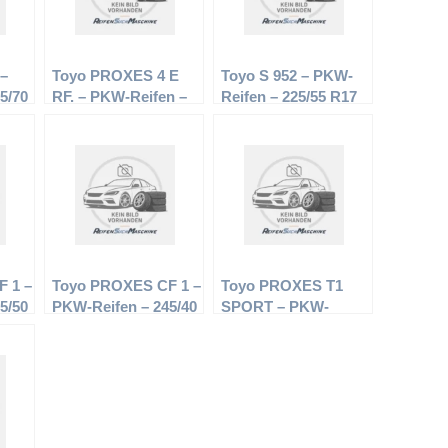
 –
Toyo PROXES 4 E
Toyo S 952 – PKW-
5/70
RF. – PKW-Reifen –
Reifen – 225/55 R17
205/40 R16 83W –
97H – Winterreifen
Sommerreifen
 1 –
Toyo PROXES CF 1 –
Toyo PROXES T1
5/50
PKW-Reifen – 245/40
SPORT – PKW-
R17 91W –
Reifen – 245/45 R17
Sommerreifen
99Y – Sommerreifen