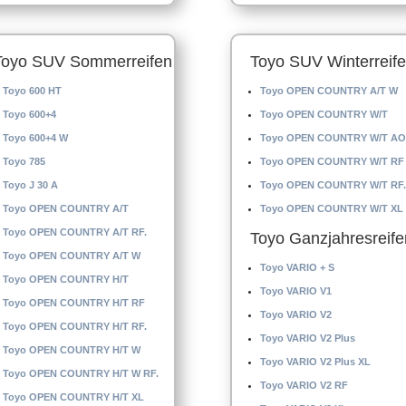
Toyo SUV Sommerreifen
Toyo SUV Winterreif
Toyo 600 HT
Toyo OPEN COUNTRY A/T W
Toyo 600+4
Toyo OPEN COUNTRY W/T
Toyo 600+4 W
Toyo OPEN COUNTRY W/T AO
Toyo 785
Toyo OPEN COUNTRY W/T RF
Toyo J 30 A
Toyo OPEN COUNTRY W/T RF.
Toyo OPEN COUNTRY A/T
Toyo OPEN COUNTRY W/T XL
Toyo OPEN COUNTRY A/T RF.
Toyo Ganzjahresreife
Toyo OPEN COUNTRY A/T W
Toyo VARIO + S
Toyo OPEN COUNTRY H/T
Toyo VARIO V1
Toyo OPEN COUNTRY H/T RF
Toyo VARIO V2
Toyo OPEN COUNTRY H/T RF.
Toyo VARIO V2 Plus
Toyo OPEN COUNTRY H/T W
Toyo VARIO V2 Plus XL
Toyo OPEN COUNTRY H/T W RF.
Toyo VARIO V2 RF
Toyo OPEN COUNTRY H/T XL