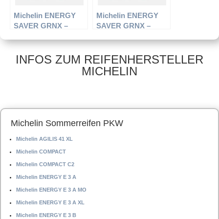
Michelin ENERGY
Michelin ENERGY
SAVER GRNX –
SAVER GRNX –
PKW-Reifen – 215/65
PKW-Reifen – 195/65
R15 96H –
R14 89H –
Sommerreifen
Sommerreifen
INFOS ZUM REIFENHERSTELLER
MICHELIN
Michelin Sommerreifen PKW
Michelin AGILIS 41 XL
Michelin COMPACT
Michelin COMPACT C2
Michelin ENERGY E 3 A
Michelin ENERGY E 3 A MO
Michelin ENERGY E 3 A XL
Michelin ENERGY E 3 B