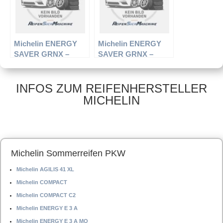
Michelin ENERGY
Michelin ENERGY
SAVER GRNX –
SAVER GRNX –
PKW-Reifen – 215/65
PKW-Reifen – 195/65
R15 96H –
R14 89H –
Sommerreifen
Sommerreifen
INFOS ZUM REIFENHERSTELLER
MICHELIN
Michelin Sommerreifen PKW
Michelin AGILIS 41 XL
Michelin COMPACT
Michelin COMPACT C2
Michelin ENERGY E 3 A
Michelin ENERGY E 3 A MO