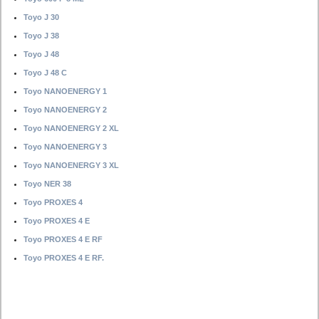
Toyo J 30
Toyo J 38
Toyo J 48
Toyo J 48 C
Toyo NANOENERGY 1
Toyo NANOENERGY 2
Toyo NANOENERGY 2 XL
Toyo NANOENERGY 3
Toyo NANOENERGY 3 XL
Toyo NER 38
Toyo PROXES 4
Toyo PROXES 4 E
Toyo PROXES 4 E RF
Toyo PROXES 4 E RF.