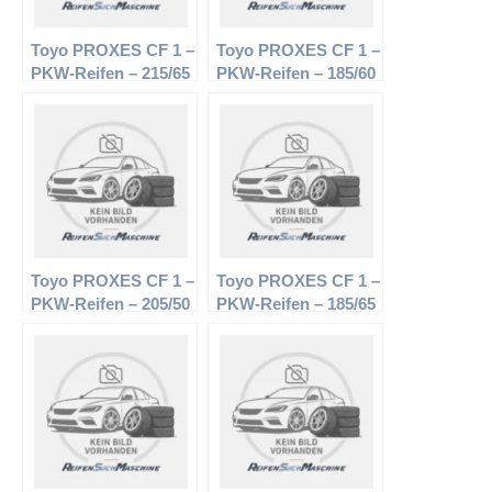
Toyo PROXES CF 1 –
Toyo PROXES CF 1 –
PKW-Reifen – 215/65
PKW-Reifen – 185/60
R16 98W –
R14 82H –
Sommerreifen
Sommerreifen
Toyo PROXES CF 1 –
Toyo PROXES CF 1 –
PKW-Reifen – 205/50
PKW-Reifen – 185/65
R17 93W –
R15 88H –
Sommerreifen
Sommerreifen