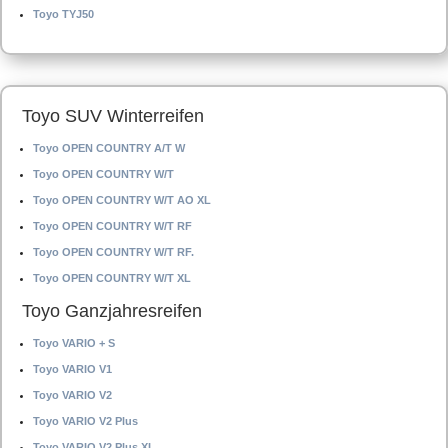
Toyo TYJ50
Toyo SUV Winterreifen
Toyo OPEN COUNTRY A/T W
Toyo OPEN COUNTRY W/T
Toyo OPEN COUNTRY W/T AO XL
Toyo OPEN COUNTRY W/T RF
Toyo OPEN COUNTRY W/T RF.
Toyo OPEN COUNTRY W/T XL
Toyo Ganzjahresreifen
Toyo VARIO + S
Toyo VARIO V1
Toyo VARIO V2
Toyo VARIO V2 Plus
Toyo VARIO V2 Plus XL