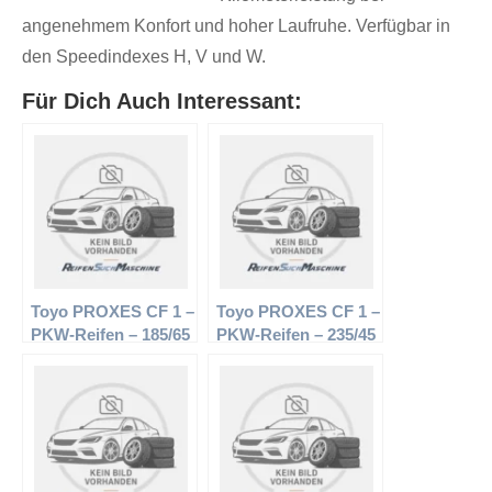
angenehmem Konfort und hoher Laufruhe. Verfügbar in
den Speedindexes H, V und W.
Für Dich Auch Interessant:
Toyo PROXES CF 1 –
Toyo PROXES CF 1 –
PKW-Reifen – 185/65
PKW-Reifen – 235/45
R14 86V –
R17 94W –
Sommerreifen
Sommerreifen