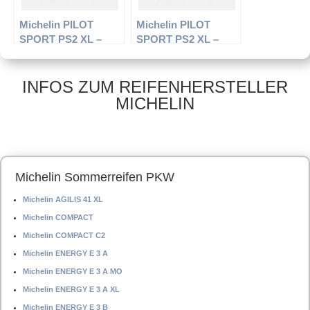
Michelin PILOT
Michelin PILOT
SPORT PS2 XL –
SPORT PS2 XL –
PKW-Reifen – 295/25
PKW-Reifen – 245/40
R20 95Y –
R18 97Y –
Sommerreifen
Sommerreifen
INFOS ZUM REIFENHERSTELLER
MICHELIN
Michelin Sommerreifen PKW
Michelin AGILIS 41 XL
Michelin COMPACT
Michelin COMPACT C2
Michelin ENERGY E 3 A
Michelin ENERGY E 3 A MO
Michelin ENERGY E 3 A XL
Michelin ENERGY E 3 B