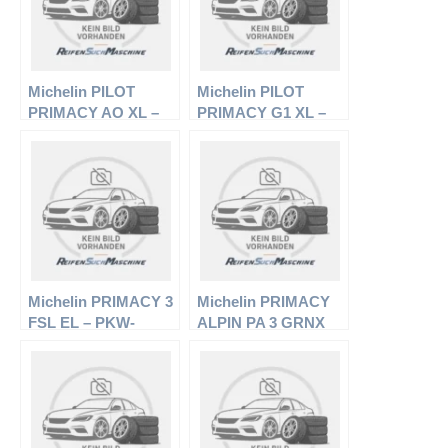
Michelin PILOT
Michelin PILOT
PRIMACY AO XL –
PRIMACY G1 XL –
PKW-Reifen – 225/55
PKW-Reifen – 225/55
R16 99Y –
R16 99Y –
Sommerreifen
Sommerreifen
Michelin PRIMACY 3
Michelin PRIMACY
FSL EL – PKW-
ALPIN PA 3 GRNX
Reifen – 225/55 R16
EL – PKW-Reifen –
99W – Sommerreifen
215/65 R16 98H –
Winterreifen