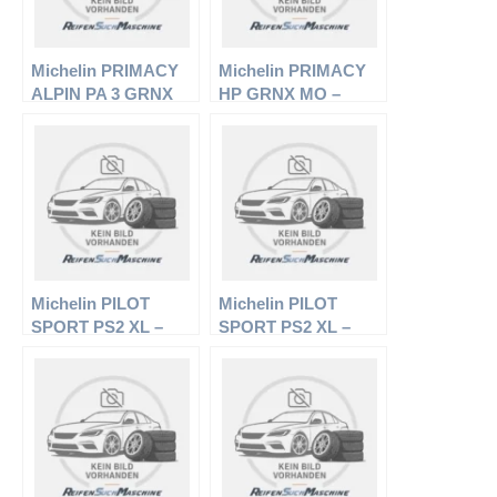
Michelin PRIMACY
Michelin PRIMACY
ALPIN PA 3 GRNX
HP GRNX MO –
EL – PKW-Reifen –
PKW-Reifen – 245/45
205/55 R17 95H –
R17 95Y –
Winterreifen
Sommerreifen
Michelin PILOT
Michelin PILOT
SPORT PS2 XL –
SPORT PS2 XL –
PKW-Reifen – 205/40
PKW-Reifen – 235/40
R18 86Y –
R18 95Y –
Sommerreifen
Sommerreifen