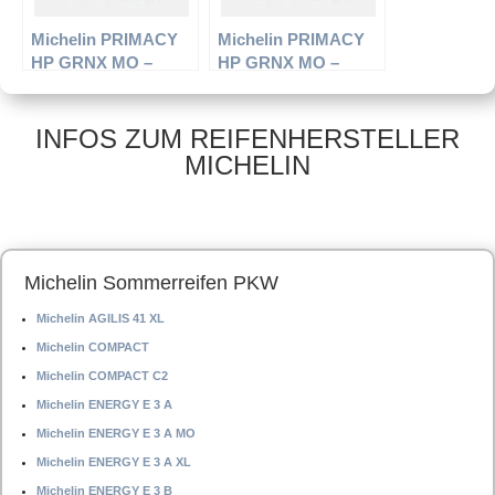
Michelin PRIMACY
Michelin PRIMACY
HP GRNX MO –
HP GRNX MO –
PKW-Reifen – 205/55
PKW-Reifen – 225/60
R16 91W –
R16 98W –
Sommerreifen
Sommerreifen
INFOS ZUM REIFENHERSTELLER
MICHELIN
Michelin Sommerreifen PKW
Michelin AGILIS 41 XL
Michelin COMPACT
Michelin COMPACT C2
Michelin ENERGY E 3 A
Michelin ENERGY E 3 A MO
Michelin ENERGY E 3 A XL
Michelin ENERGY E 3 B