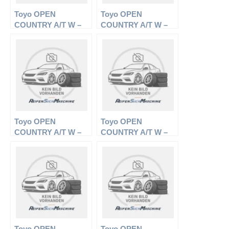
Toyo OPEN
Toyo OPEN
COUNTRY A/T W –
COUNTRY A/T W –
Offroadreifen –
Offroadreifen –
265/65 R17 112S –
255/65 R17 110H –
Sommerreifen
Ganzjahresreifen
Toyo OPEN
Toyo OPEN
COUNTRY A/T W –
COUNTRY A/T W –
Offroadreifen –
Offroadreifen –
285/70 R17 126S –
235/75 R15 104S –
Ganzjahresreifen
Ganzjahresreifen
Toyo OPEN
Toyo OPEN