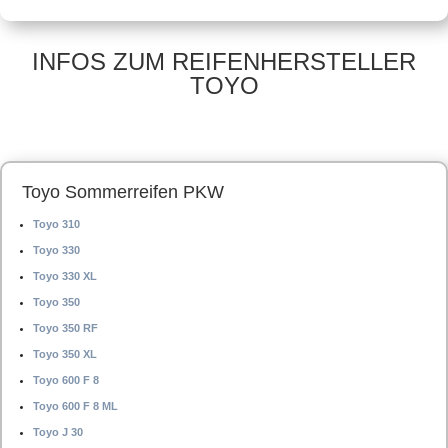
Offroadreifen –
Offroadreifen –
225/75 R15 102 S –
225/70 R16 102 S –
Ganzjahresreifen
Ganzjahresreifen
INFOS ZUM REIFENHERSTELLER
TOYO
Toyo Sommerreifen PKW
Toyo 310
Toyo 330
Toyo 330 XL
Toyo 350
Toyo 350 RF
Toyo 350 XL
Toyo 600 F 8
Toyo 600 F 8 ML
Toyo J 30