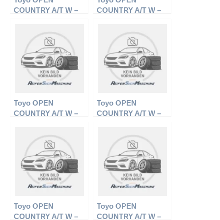
COUNTRY A/T W –
COUNTRY A/T W –
Offroadreifen –
Offroadreifen –
235/65 R17 103H –
245/70 R16 106S –
Sommerreifen
Winterreifen
Toyo OPEN
Toyo OPEN
COUNTRY A/T W –
COUNTRY A/T W –
Offroadreifen –
Offroadreifen –
265/65 R18 112S –
235/65 R17 103 H –
Ganzjahresreifen
Ganzjahresreifen
Toyo OPEN
Toyo OPEN
COUNTRY A/T W –
COUNTRY A/T W –