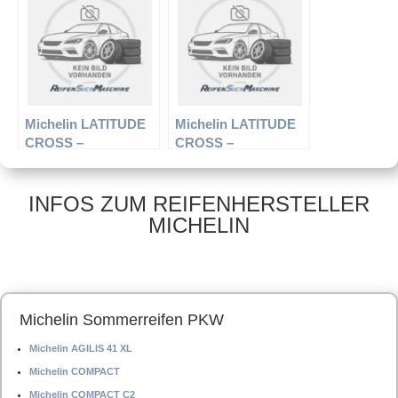
Sommerreifen
Sommerreifen
Michelin LATITUDE
Michelin LATITUDE
CROSS –
CROSS –
Offroadreifen –
Offroadreifen –
265/60 R18 110H –
235/85 R16 120S –
Sommerreifen
Sommerreifen
INFOS ZUM REIFENHERSTELLER
MICHELIN
Michelin Sommerreifen PKW
Michelin AGILIS 41 XL
Michelin COMPACT
Michelin COMPACT C2