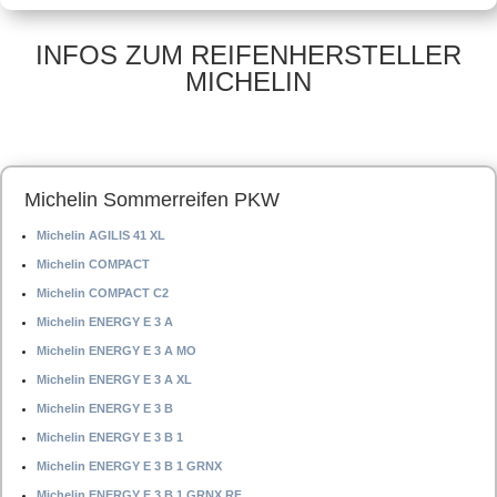
Offroadreifen –
Offroadreifen –
225/60 R18 104 H –
255/55 R19 111 V –
Winterreifen
Winterreifen
INFOS ZUM REIFENHERSTELLER
MICHELIN
Michelin Sommerreifen PKW
Michelin AGILIS 41 XL
Michelin COMPACT
Michelin COMPACT C2
Michelin ENERGY E 3 A
Michelin ENERGY E 3 A MO
Michelin ENERGY E 3 A XL
Michelin ENERGY E 3 B
Michelin ENERGY E 3 B 1
Michelin ENERGY E 3 B 1 GRNX
Michelin ENERGY E 3 B 1 GRNX RF