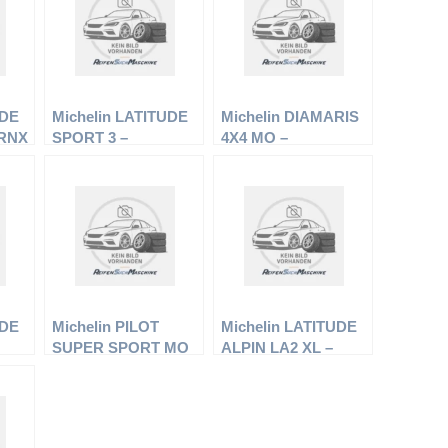
UDE
Michelin LATITUDE
Michelin DIAMARIS
RNX
SPORT 3 –
4X4 MO –
–
Offroadreifen –
Offroadreifen –
 –
255/55 R17 104V –
275/50 R20 109W –
Sommerreifen
Sommerreifen
UDE
Michelin PILOT
Michelin LATITUDE
SUPER SPORT MO
ALPIN LA2 XL –
XL – Offroadreifen –
Offroadreifen –
 –
295/35 R19 104Y –
255/55 R18 109 V –
Sommerreifen
Winterreifen