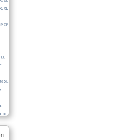
O1 EL
O1 XL
P
HP ZP
 LL
*
50 XL
O
SL
L XL
RNX
en
RNX