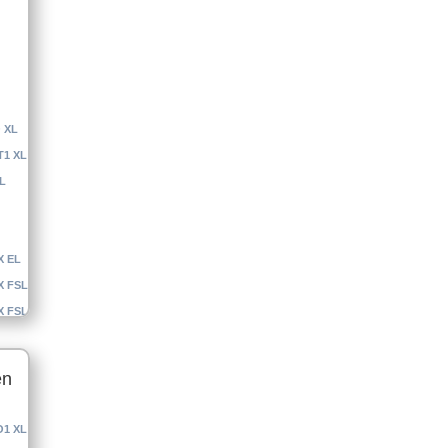
 XL
T1 XL
L
X EL
X FSL
X FSL
en
O1 XL