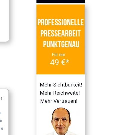
en
L
0
-0