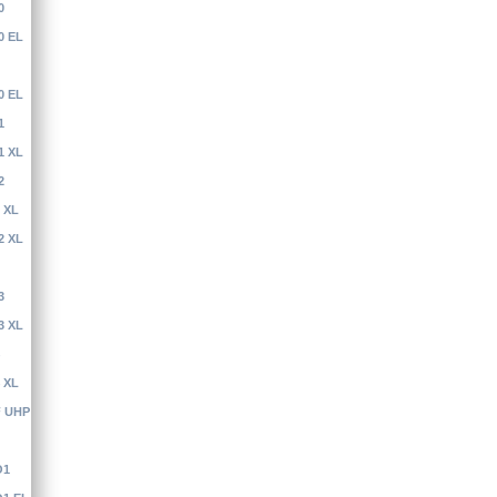
0
0 EL
0 EL
1
1 XL
2
 XL
2 XL
3
3 XL
 XL
F UHP
O1