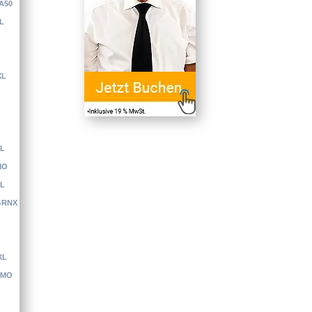
A50
L
XL
EL
MO
XL
GRNX
XL
 MO