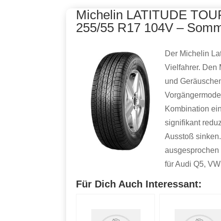
Michelin LATITUDE TOUR
255/55 R17 104V – Somm
Der Michelin La
Vielfahrer. Den
und Geräuschent
Vorgängermodell
Kombination ein
signifikant redu
Ausstoß sinken.
ausgesprochen 
für Audi Q5, V
Für Dich Auch Interessant: