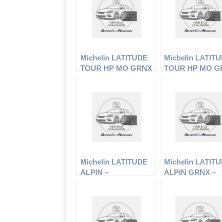
Michelin LATITUDE
Michelin LATIT
TOUR HP MO GRNX
TOUR HP MO G
– Offroadreifen –
– Offroadreifen 
235/60 R17 102H –
235/60 R17 102V
Sommerreifen
Sommerreifen
Michelin LATITUDE
Michelin LATIT
ALPIN –
ALPIN GRNX –
Offroadreifen –
Offroadreifen –
235/70 R16 106T –
255/65 R16 109T
Winterreifen
Winterreifen