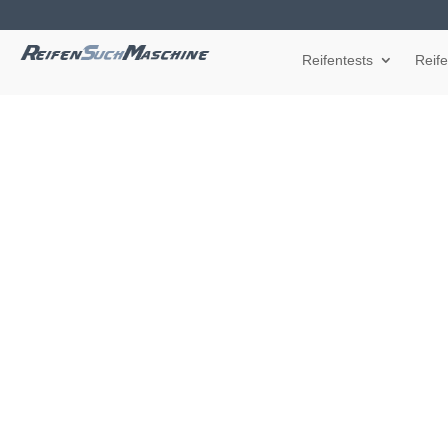
Reifentests
Reif