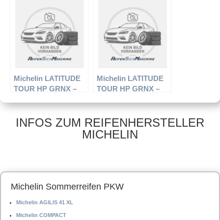
295/40 R20 110Y –
295/45 R19 113Y –
Sommerreifen
Sommerreifen
Michelin LATITUDE
Michelin LATITUDE
TOUR HP GRNX –
TOUR HP GRNX –
Offroadreifen –
Offroadreifen –
275/70 R16 114H –
235/65 R17 104V –
Sommerreifen
Sommerreifen
INFOS ZUM REIFENHERSTELLER
MICHELIN
Michelin Sommerreifen PKW
Michelin AGILIS 41 XL
Michelin COMPACT