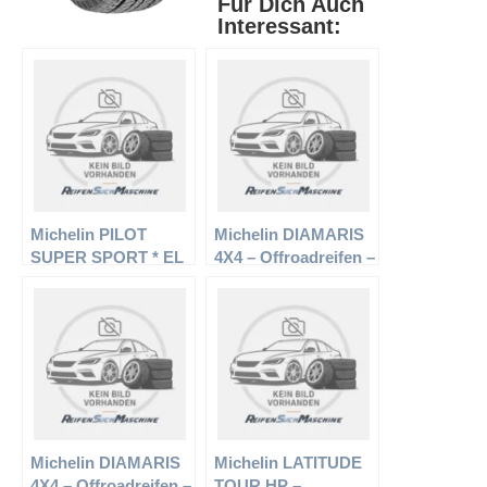
Für Dich Auch
Interessant:
Michelin PILOT
Michelin DIAMARIS
SUPER SPORT * EL
4X4 – Offroadreifen –
– Offroadreifen –
275/55 R19 111V –
275/35 R19 100Y –
Sommerreifen
Sommerreifen
Michelin DIAMARIS
Michelin LATITUDE
4X4 – Offroadreifen –
TOUR HP –