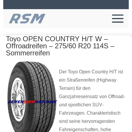
Toyo OPEN COUNTRY H/T W –
Offroadreifen – 275/60 R20 114S –
Sommerreifen
Der Toyo Open Country H/T ist
ein Straßenreifen (Highway
Terrain) für den
Ganzjahreseinsatz von Offroad-
und sportlichen SUV-
Fahrzeugen. Charakteristisch
sind seine hervorragenden
Fahreigenschaften, hohe