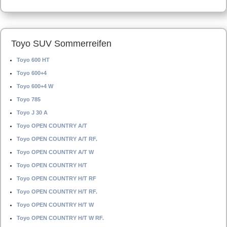
Toyo SUV Sommerreifen
Toyo 600 HT
Toyo 600+4
Toyo 600+4 W
Toyo 785
Toyo J 30 A
Toyo OPEN COUNTRY A/T
Toyo OPEN COUNTRY A/T RF.
Toyo OPEN COUNTRY A/T W
Toyo OPEN COUNTRY H/T
Toyo OPEN COUNTRY H/T RF
Toyo OPEN COUNTRY H/T RF.
Toyo OPEN COUNTRY H/T W
Toyo OPEN COUNTRY H/T W RF.