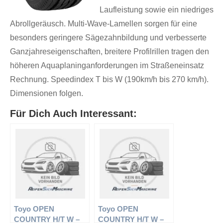
Laufleistung sowie ein niedriges
Abrollgeräusch. Multi-Wave-Lamellen sorgen für eine
besonders geringere Sägezahnbildung und verbesserte
Ganzjahreseigenschaften, breitere Profilrillen tragen den
höheren Aquaplaninganforderungen im Straßeneinsatz
Rechnung. Speedindex T bis W (190km/h bis 270 km/h).
Dimensionen folgen.
Für Dich Auch Interessant:
Toyo OPEN
Toyo OPEN
COUNTRY H/T W –
COUNTRY H/T W –