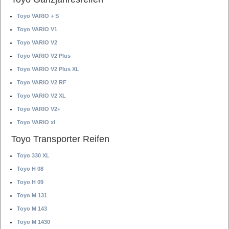
Toyo VARIO + S
Toyo VARIO V1
Toyo VARIO V2
Toyo VARIO V2 Plus
Toyo VARIO V2 Plus XL
Toyo VARIO V2 RF
Toyo VARIO V2 XL
Toyo VARIO V2+
Toyo VARIO xl
Toyo Transporter Reifen
Toyo 330 XL
Toyo H 08
Toyo H 09
Toyo M 131
Toyo M 143
Toyo M 1430