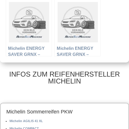
R14 79T –
R15 88V –
Sommerreifen
Sommerreifen
Michelin ENERGY
Michelin ENERGY
SAVER GRNX –
SAVER GRNX –
PKW-Reifen – 225/60
PKW-Reifen – 165/70
R16 98V –
R14 81T –
Sommerreifen
Sommerreifen
INFOS ZUM REIFENHERSTELLER
MICHELIN
Michelin Sommerreifen PKW
Michelin AGILIS 41 XL
Michelin COMPACT