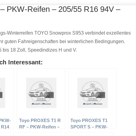
 PKW-Reifen – 205/55 R16 94V –
ngs-Winterreifen TOYO Snowprox S953 verbindet exzellentes
hr guten Fahreigenschaften bei winterlichen Bedingungen.
5 bis 18 Zoll, Speedindizes H und V.
ch Interessant:
 PKW-
Toyo PROXES T1 R
Toyo PROXES T1
5 R14
RF – PKW-Reifen –
SPORT S – PKW-
reifen
285/30 R21 100Y –
Reifen – 265/60 R18