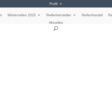
Profil
en
Winterreifen 2025
Reifenhersteller
Reifenhandel
Re
Aktuelles