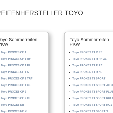
REIFENHERSTELLER TOYO
Toyo Sommerreifen
Toyo Sommerreifen
PKW
PKW
Toyo PROXES CF 1
Toyo PROXES T1 R RF
Toyo PROXES CF 1 RF
Toyo PROXES T1 R RF XL
Toyo PROXES CF 1 RL
Toyo PROXES T1 R RF.
Toyo PROXES CF 1 S
Toyo PROXES T1 R XL
Toyo PROXES CF 1 TRF
Toyo PROXES T1 SPORT
Toyo PROXES CF 1 XL
Toyo PROXES T1 SPORT AO 
Toyo PROXES CF 2
Toyo PROXES T1 SPORT PLU
Toyo PROXES CF 2 XL
Toyo PROXES T1 SPORT R01 
Toyo PROXES NE
Toyo PROXES T1 SPORT RO1 
Toyo PROXES NE XL
Toyo PROXES T1 SPORT S