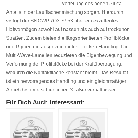
Verteilung des hohen Silica-
Anteils in der Laufflächenmischung sorgen. Hierdurch
verfügt der SNOWPROX S953 über ein exzellentes
Haftvermögen sowohl auf nassen als auch auf trockenen
Straßen. Zudem bieten die längsorientierten Profilblöcke
und Rippen ein ausgezeichnetes Trocken-Handling. Die
Multi-Wave-Lamellen reduzieren die Eigenbewegung und
Verformung der Profilblöcke bei der Kraftübertragung,
wodurch die Kontaktfläche konstant bleibt. Das Resultat
ist ein hervorragendes Handling und ein gleichmäßiger
Abrieb bei unterschiedlichen Straßenverhältnissen.
Für Dich Auch Interessant: