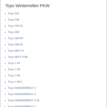
Toyo Winterreifen PKW
Toyo 310
Toyo 330
Toyo 330 XL
Toyo 350
Toyo 350 RF
Toyo 350 XL
Toyo 600 F 8
Toyo 600 F 8 ML
Toyo J 30
Toyo J 38
Toyo J 48
Toyo J 48 C
Toyo NANOENERGY 1
Toyo NANOENERGY 2
Toyo NANOENERGY 2 XL
Toyo NANOENERGY 3