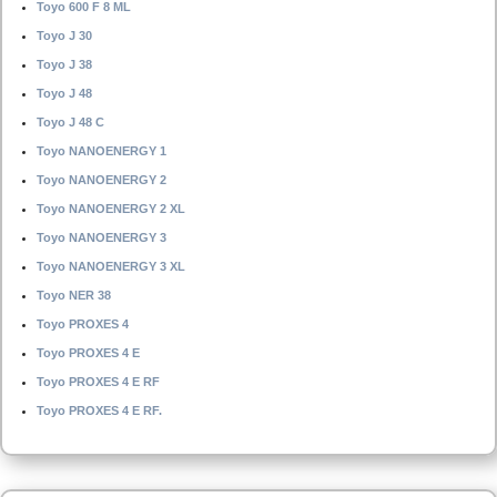
Toyo 600 F 8 ML
Toyo J 30
Toyo J 38
Toyo J 48
Toyo J 48 C
Toyo NANOENERGY 1
Toyo NANOENERGY 2
Toyo NANOENERGY 2 XL
Toyo NANOENERGY 3
Toyo NANOENERGY 3 XL
Toyo NER 38
Toyo PROXES 4
Toyo PROXES 4 E
Toyo PROXES 4 E RF
Toyo PROXES 4 E RF.