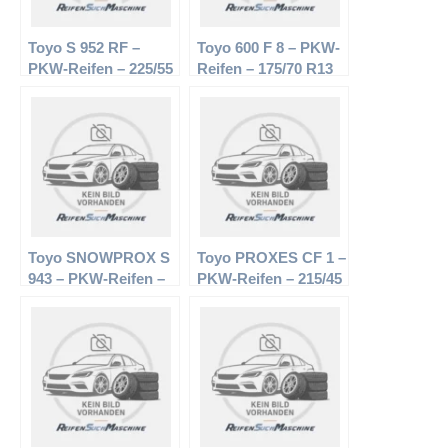
Toyo S 952 RF –
Toyo 600 F 8 – PKW-
PKW-Reifen – 225/55
Reifen – 175/70 R13
R17 111V –
82H – Sommerreifen
Winterreifen
Toyo SNOWPROX S
Toyo PROXES CF 1 –
943 – PKW-Reifen –
PKW-Reifen – 215/45
175/60 R15 81H –
R17 87W –
Winterreifen
Sommerreifen