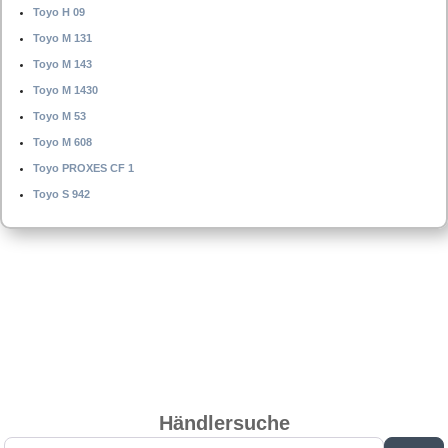
Toyo H 09
Toyo M 131
Toyo M 143
Toyo M 1430
Toyo M 53
Toyo M 608
Toyo PROXES CF 1
Toyo S 942
Händlersuche