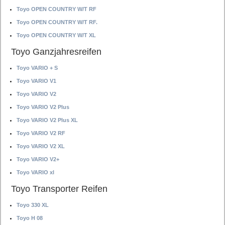
Toyo OPEN COUNTRY W/T RF
Toyo OPEN COUNTRY W/T RF.
Toyo OPEN COUNTRY W/T XL
Toyo Ganzjahresreifen
Toyo VARIO + S
Toyo VARIO V1
Toyo VARIO V2
Toyo VARIO V2 Plus
Toyo VARIO V2 Plus XL
Toyo VARIO V2 RF
Toyo VARIO V2 XL
Toyo VARIO V2+
Toyo VARIO xl
Toyo Transporter Reifen
Toyo 330 XL
Toyo H 08