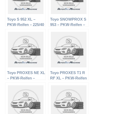
Toyo S 952 XL –
Toyo SNOWPROX S
PKW-Reifen – 225/40
953 – PKW-Reifen –
R18 92V –
225/40 R18 92V –
Winterreifen
Winterreifen
Toyo PROXES NE XL
Toyo PROXES T1 R
– PKW-Reifen –
RF XL – PKW-Reifen
205/55 R16 94V –
– 285/25 R22 95Y –
Sommerreifen
Sommerreifen