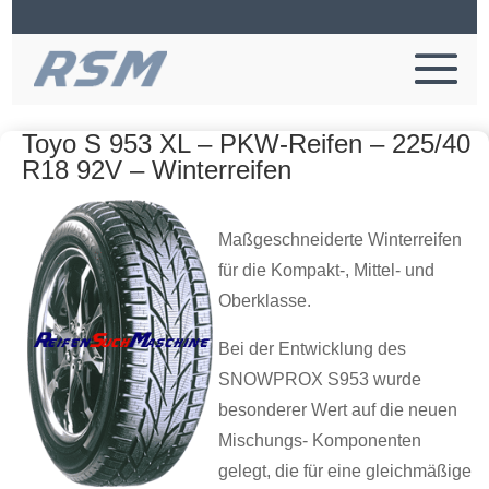
Toyo S 953 XL – PKW-Reifen – 225/40
R18 92V – Winterreifen
Maßgeschneiderte Winterreifen
für die Kompakt-, Mittel- und
Oberklasse.
Bei der Entwicklung des
SNOWPROX S953 wurde
besonderer Wert auf die neuen
Mischungs- Komponenten
gelegt, die für eine gleichmäßige