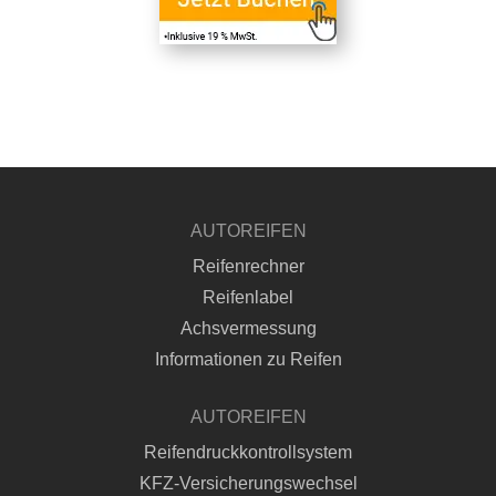
AUTOREIFEN
Reifenrechner
Reifenlabel
Achsvermessung
Informationen zu Reifen
AUTOREIFEN
Reifendruckkontrollsystem
KFZ-Versicherungswechsel