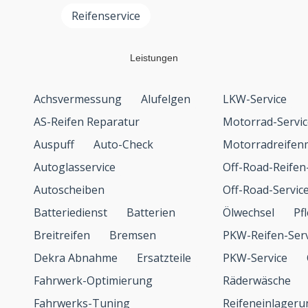
Reifenservice
Leistungen
Achsvermessung
Alufelgen
LKW-Service
AS-Reifen Reparatur
Motorrad-Servic
Auspuff
Auto-Check
Motorradreifen
Autoglasservice
Off-Road-Reifen
Autoscheiben
Off-Road-Servic
Batteriedienst
Batterien
Ölwechsel
Pf
Breitreifen
Bremsen
PKW-Reifen-Serv
Dekra Abnahme
Ersatzteile
PKW-Service
Fahrwerk-Optimierung
Räderwäsche
Fahrwerks-Tuning
Reifeneinlageru