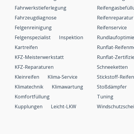
Fahrwerkstieferlegung
Reifengasbefüll
Fahrzeugdiagnose
Reifenreparatur
Felgenreinigung
Reifenservice
Felgenspezialist
Inspektion
Rundlaufoptimi
Kartreifen
Runflat-Reifen
KFZ-Meisterwerkstatt
Runflat-Zertifiz
KFZ-Reparaturen
Schneeketten
Kleinreifen
Klima-Service
Stickstoff-Reife
Klimatechnik
Klimawartung
Stoßdämpfer
Komfortfüllung
Tuning
Kupplungen
Leicht-LKW
Windschutzsche