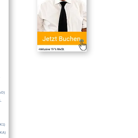
L
AO)
L
(K1)
(KA)