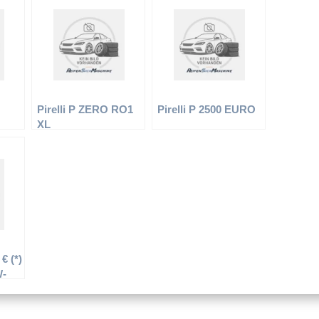
Pirelli P ZERO RO1
Pirelli P 2500 EURO
XL
€ (*)
W-
R17
ifen