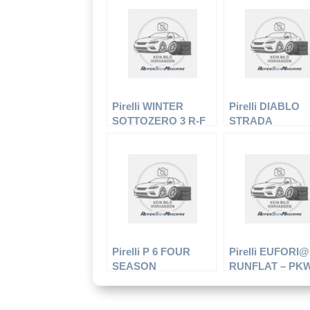
Pirelli WINTER
Pirelli DIABLO
SOTTOZERO 3 R-F
STRADA
(*) XL
Pirelli P 6 FOUR
Pirelli EUFORI@ 
SEASON
RUNFLAT – PK
Reifen – 255/40 
94W – Sommerre