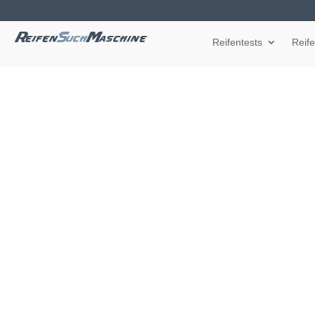
Reifentests
Reif