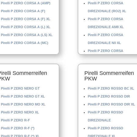
Pirelli P ZERO CORSA A (AMP)
Pirelli P ZERO CORSA
Pirelli P ZERO CORSA A (F)
DIREZIONALE (RO2) XL
Pirelli P ZERO CORSA A (F) XL
Pirelli P ZERO CORSA
Pirelli P ZERO CORSA A (L) XL
DIREZIONALE AM8 XL
Pirelli P ZERO CORSA A (LS) XL
Pirelli P ZERO CORSA
Pirelli P ZERO CORSA A (MC)
DIREZIONALE N0 XL
Pirelli P ZERO CORSA
DIREZIONALE N-1 XL
Pirelli P ZERO CORSA
Pirelli Sommerreifen
Pirelli Sommerreifen
DIREZIONALE N-6
PKW
PKW
Pirelli P ZERO CORSA
Pirelli P ZERO NERO GT
Pirelli P ZERO ROSSO BC XL
DIREZIONALE XL
Pirelli P ZERO NERO GT XL
Pirelli P ZERO ROSSO DIR
Pirelli P ZERO CORSA
Pirelli P ZERO NERO MO XL
Pirelli P ZERO ROSSO DIR XL
DIREZIONALE(AMP) XL
Pirelli P ZERO NERO XL
Pirelli P ZERO ROSSO
Pirelli P ZERO CORSA LEFT
Pirelli P ZERO R-F
DIREZIONALE
Pirelli P ZERO CORSA LEFT (*
Pirelli P ZERO R-F (*)
Pirelli P ZERO ROSSO
Pirelli P ZERO CORSA LEFT (K
Pirelli P ZERO R-F (*) XL
DIREZIONALE XL