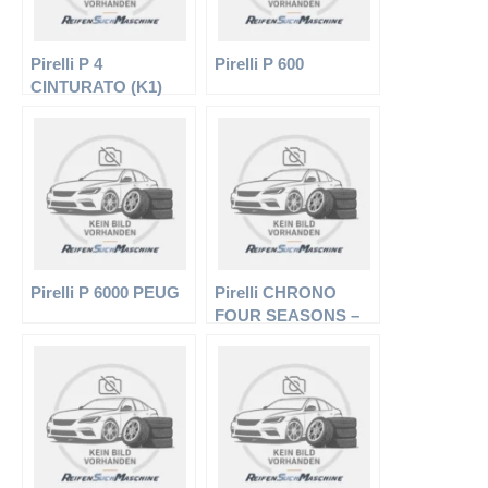
Pirelli P 4
Pirelli P 600
CINTURATO (K1)
Pirelli P 6000 PEUG
Pirelli CHRONO
FOUR SEASONS –
LLKW-Reifen –
225/70 R15 112S –
Ganzjahresreifen