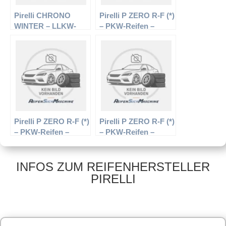
Pirelli CHRONO
Pirelli P ZERO R-F (*)
WINTER – LLKW-
– PKW-Reifen –
Reifen – 225/70 R15
205/50 R17 89V –
112/110R –
Sommerreifen
Winterreifen
Pirelli P ZERO R-F (*)
Pirelli P ZERO R-F (*)
– PKW-Reifen –
– PKW-Reifen –
275/35 R19 96Y –
225/40 R19 89 W –
Sommerreifen
Sommerreifen
INFOS ZUM REIFENHERSTELLER
PIRELLI