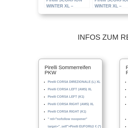
WINTER XL –
WINTER XL –
Offroadreifen –
Offroadreifen –
255/40 R19 100 H –
265/40 R21 105V
Winterreifen
Winterreifen
INFOS ZUM R
Pirelli Sommerreifen
PKW
Pirelli CORSA DIREZIONALE (L) XL
Pirelli CORSA LEFT (AMS) XL
Pirelli CORSA LEFT (K1)
Pirelli CORSA RIGHT (AMS) XL
Pirelli CORSA RIGHT (K1)
" rel="nofollow noopener"
target="_self">Pirelli EUFORI@ € (*)