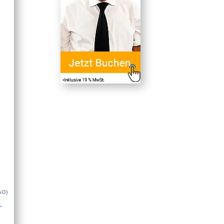
L
AO)
L