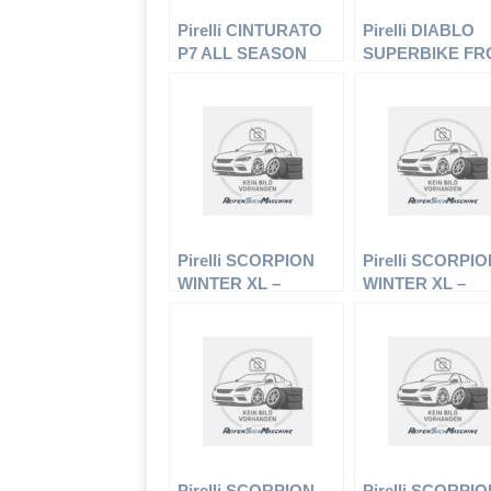
Pirelli CINTURATO
Pirelli DIABLO
P7 ALL SEASON
SUPERBIKE FR
(N0) XL
SC2 NHS
Pirelli SCORPION
Pirelli SCORPI
WINTER XL –
WINTER XL –
Offroadreifen –
Offroadreifen –
235/50 R18 101 V –
255/50 R20 109 V
Winterreifen
Winterreifen
Pirelli SCORPION
Pirelli SCORPI