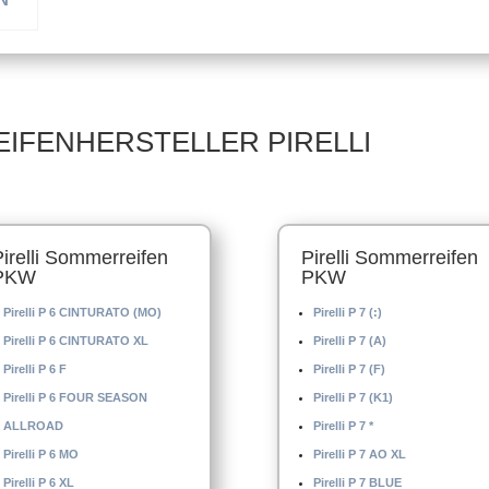
 –
EIFENHERSTELLER PIRELLI
Pirelli Sommerreifen
Pirelli Sommerreifen
PKW
PKW
Pirelli P 6 CINTURATO (MO)
Pirelli P 7 (:)
Pirelli P 6 CINTURATO XL
Pirelli P 7 (A)
Pirelli P 6 F
Pirelli P 7 (F)
Pirelli P 6 FOUR SEASON
Pirelli P 7 (K1)
ALLROAD
Pirelli P 7 *
Pirelli P 6 MO
Pirelli P 7 AO XL
Pirelli P 6 XL
Pirelli P 7 BLUE