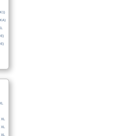
(K1)
(KA)
XL
OE)
OE)
XL
 XL
 XL
 XL