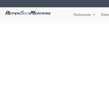
Reifentests
Reif