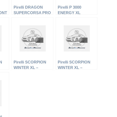
Pirelli DRAGON
Pirelli P 3000
ONT
SUPERCORSA PRO
ENERGY XL
SC2
ON
Pirelli SCORPION
Pirelli SCORPION
WINTER XL –
WINTER XL –
Offroadreifen –
Offroadreifen –
 –
235/60 R18 107 H –
255/55 R19 111 V –
Winterreifen
Winterreifen
ON