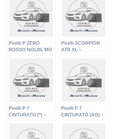
Sommerreifen
Pirelli P ZERO
Pirelli SCORPION
ROSSO NOLBL MO
ATR XL –
– Offroadreifen –
Offroadreifen –
285/45 R19 107W –
255/60 R18 112T –
Sommerreifen
Ganzjahresreifen
Pirelli P 7
Pirelli P 7
CINTURATO (*) –
CINTURATO (AO) –
PKW-Reifen – 225/50
PKW-Reifen – 235/55
R16 92V –
R17 99Y –
Sommerreifen
Sommerreifen