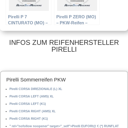
Pirelli P 7
Pirelli P ZERO (MO)
CINTURATO (MO) –
– PKW-Reifen –
PKW-Reifen – 225/45
275/45 R21 107Y –
R17 91 W –
Sommerreifen
Sommerreifen
INFOS ZUM REIFENHERSTELLER
PIRELLI
Pirelli Sommerreifen PKW
Pirelli CORSA DIREZIONALE (L) XL
Pirelli CORSA LEFT (AMS) XL
Pirelli CORSA LEFT (K1)
Pirelli CORSA RIGHT (AMS) XL
Pirelli CORSA RIGHT (K1)
" rel="nofollow noopener" target="_self">Pirelli EUFORI@ € (*) RUNFLAT