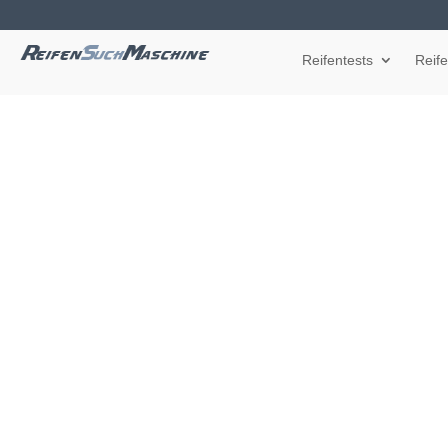
Reifentests
Reif