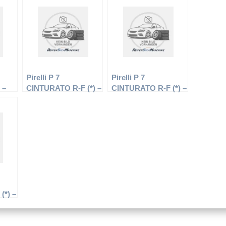
–
225/55 R16 99H –
245/45 R17 99H –
Winterreifen
Winterreifen
Pirelli P 7
Pirelli P 7
 –
CINTURATO R-F (*) –
CINTURATO R-F (*) –
PKW-Reifen – 225/50
PKW-Reifen – 255/40
R17 94H –
R18 95Y –
Sommerreifen
Sommerreifen
(*) –
5/45