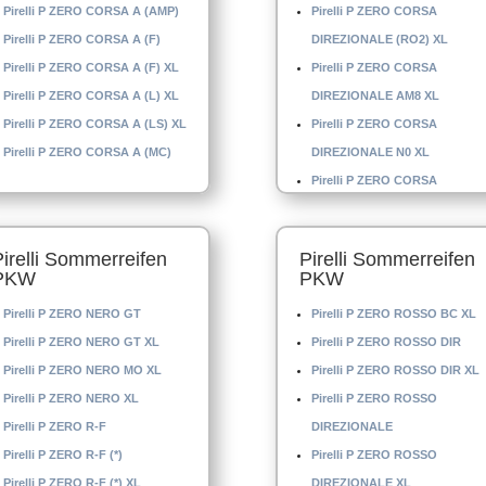
Pirelli P ZERO CORSA A (AMP)
Pirelli P ZERO CORSA
Pirelli P ZERO CORSA A (F)
DIREZIONALE (RO2) XL
Pirelli P ZERO CORSA A (F) XL
Pirelli P ZERO CORSA
Pirelli P ZERO CORSA A (L) XL
DIREZIONALE AM8 XL
Pirelli P ZERO CORSA A (LS) XL
Pirelli P ZERO CORSA
Pirelli P ZERO CORSA A (MC)
DIREZIONALE N0 XL
Pirelli P ZERO CORSA
DIREZIONALE N-1 XL
Pirelli P ZERO CORSA
Pirelli Sommerreifen
Pirelli Sommerreifen
DIREZIONALE N-6
PKW
PKW
Pirelli P ZERO CORSA
Pirelli P ZERO NERO GT
Pirelli P ZERO ROSSO BC XL
DIREZIONALE XL
Pirelli P ZERO NERO GT XL
Pirelli P ZERO ROSSO DIR
Pirelli P ZERO CORSA
Pirelli P ZERO NERO MO XL
Pirelli P ZERO ROSSO DIR XL
DIREZIONALE(AMP) XL
Pirelli P ZERO NERO XL
Pirelli P ZERO ROSSO
Pirelli P ZERO CORSA LEFT
Pirelli P ZERO R-F
DIREZIONALE
Pirelli P ZERO CORSA LEFT (*
Pirelli P ZERO R-F (*)
Pirelli P ZERO ROSSO
Pirelli P ZERO CORSA LEFT (K
Pirelli P ZERO R-F (*) XL
DIREZIONALE XL