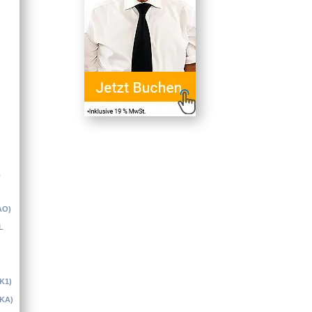
L
AO)
L
(K1)
(KA)