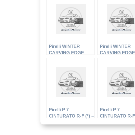
235/65 R17 104H –
235/55 R17 99V 
Winterreifen
Sommerreifen
Pirelli WINTER
Pirelli WINTER
CARVING EDGE –
CARVING EDGE
LLKW-Reifen –
LLKW-Reifen –
215/55 R16 93T –
185/65 R15 88T –
Winterreifen
Winterreifen
Pirelli P 7
Pirelli P 7
CINTURATO R-F (*) –
CINTURATO R-F 
PKW-Reifen – 255/40
PKW-Reifen – 25
R18 95V –
R17 98 W –
Sommerreifen
Sommerreifen