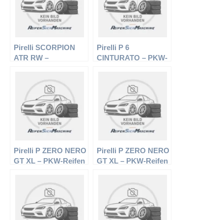
Pirelli SCORPION
Pirelli P 6
ATR RW –
CINTURATO – PKW-
Offroadreifen –
Reifen – 185/55 R15
265/70 R17 121/118S
82V – Sommerreifen
– Sommerreifen
Pirelli P ZERO NERO
Pirelli P ZERO NERO
GT XL – PKW-Reifen
GT XL – PKW-Reifen
– 205/45 R17 88 V –
– 255/35 R18 94 Y –
Sommerreifen
Sommerreifen