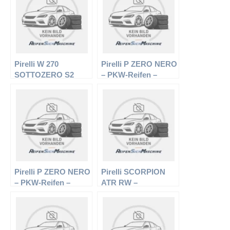
Pirelli W 270
Pirelli P ZERO NERO
SOTTOZERO S2
– PKW-Reifen –
AMS XL – PKW-
215/45 R17 87W –
Reifen – 245/35 R20
Sommerreifen
95W – Winterreifen
Pirelli P ZERO NERO
Pirelli SCORPION
– PKW-Reifen –
ATR RW –
225/50 R16 92Y –
Offroadreifen –
Sommerreifen
265/75 R16 123/120S
– Sommerreifen