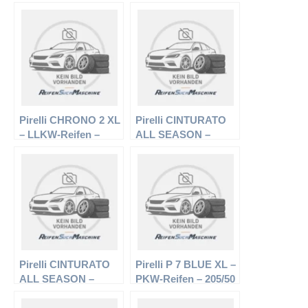
Pirelli CHRONO 2 XL
Pirelli CINTURATO
– LLKW-Reifen –
ALL SEASON –
195/65 R15 95 T –
PKW-Reifen – 205/55
Sommerreifen
R16 91H –
Ganzjahresreifen
Pirelli CINTURATO
Pirelli P 7 BLUE XL –
ALL SEASON –
PKW-Reifen – 205/50
PKW-Reifen – 195/55
R17 93 W –
R16 87V –
Sommerreifen