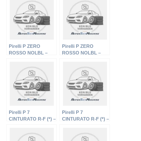
Ganzjahresreifen
Pirelli P ZERO
Pirelli P ZERO
ROSSO NOLBL –
ROSSO NOLBL –
PKW-Reifen – 235/45
PKW-Reifen – 285/35
R17 94W –
R18 97W –
Sommerreifen
Sommerreifen
Pirelli P 7
Pirelli P 7
CINTURATO R-F (*) –
CINTURATO R-F (*) –
PKW-Reifen – 225/60
PKW-Reifen – 205/55
R17 99V –
R16 91W –
Sommerreifen
Sommerreifen