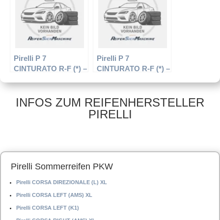
Pirelli P 7
Pirelli P 7
CINTURATO R-F (*) –
CINTURATO R-F (*) –
PKW-Reifen – 225/45
PKW-Reifen – 225/50
R18 91V –
R18 95 W –
Sommerreifen
Sommerreifen
INFOS ZUM REIFENHERSTELLER
PIRELLI
Pirelli Sommerreifen PKW
Pirelli CORSA DIREZIONALE (L) XL
Pirelli CORSA LEFT (AMS) XL
Pirelli CORSA LEFT (K1)