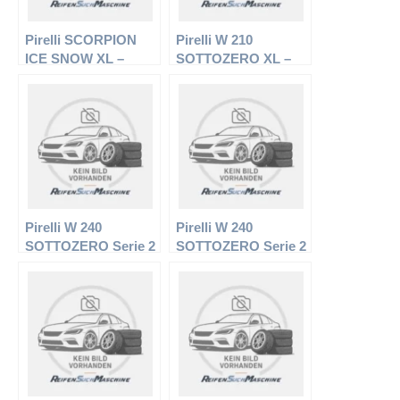
Pirelli SCORPION
Pirelli W 210
ICE SNOW XL –
SOTTOZERO XL –
Offroadreifen –
PKW-Reifen – 225/50
295/35 R21 107V –
R17 98H –
Winterreifen
Winterreifen
Pirelli W 240
Pirelli W 240
SOTTOZERO Serie 2
SOTTOZERO Serie 2
XL – PKW-Reifen –
XL – PKW-Reifen –
235/35 R19 91V –
275/35 R20 102V –
Winterreifen
Winterreifen