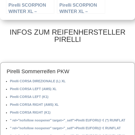
Pirelli SCORPION
Pirelli SCORPION
WINTER XL –
WINTER XL –
Offroadreifen –
Offroadreifen –
245/45 R20 103 V –
275/45 R20 110 V –
Winterreifen
Winterreifen
INFOS ZUM REIFENHERSTELLER
PIRELLI
Pirelli Sommerreifen PKW
Pirelli CORSA DIREZIONALE (L) XL
Pirelli CORSA LEFT (AMS) XL
Pirelli CORSA LEFT (K1)
Pirelli CORSA RIGHT (AMS) XL
Pirelli CORSA RIGHT (K1)
" rel="nofollow noopener" target="_self">Pirelli EUFORI@ € (*) RUNFLAT
" rel="nofollow noopener" target="_self">Pirelli EUFORI@ € RUNFLAT