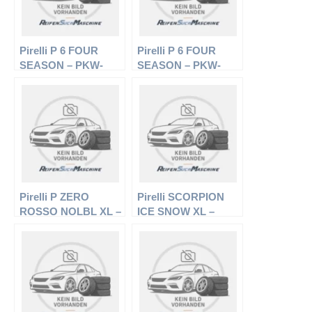
Pirelli P 6 FOUR
Pirelli P 6 FOUR
SEASON – PKW-
SEASON – PKW-
Reifen – 205/60 R15
Reifen – 195/60 R15
91H –
88H –
Ganzjahresreifen
Ganzjahresreifen
Pirelli P ZERO
Pirelli SCORPION
ROSSO NOLBL XL –
ICE SNOW XL –
PKW-Reifen – 245/35
Offroadreifen –
R19 93Y –
235/60 R18 107H –
Sommerreifen
Winterreifen