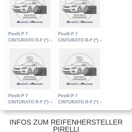
Pirelli P 7
Pirelli P 7
CINTURATO R-F (*) –
CINTURATO R-F (*) –
PKW-Reifen – 225/45
PKW-Reifen – 245/50
R17 91V –
R18 100W –
Sommerreifen
Sommerreifen
Pirelli P 7
Pirelli P 7
CINTURATO R-F (*) –
CINTURATO R-F (*) –
PKW-Reifen – 225/55
PKW-Reifen – 225/45
R17 97 W –
R19 92W –
Sommerreifen
Sommerreifen
INFOS ZUM REIFENHERSTELLER
PIRELLI