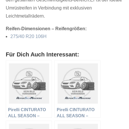
Umrüstreifen in Verbindung mit exklusiven
Leichtmetallrädern.
Reifen-Dimensionen – Reifengrößen:
275/40 R20 106H
Für Dich Auch Interessant:
Pirelli CINTURATO
Pirelli CINTURATO
ALL SEASON –
ALL SEASON –
PKW-Reifen – 185/65
PKW-Reifen – 225/45
R15 88H –
R17 94V –