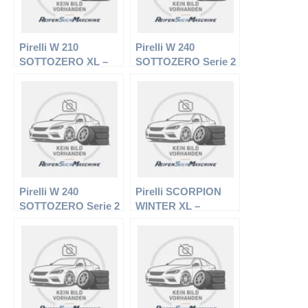
Pirelli W 210
Pirelli W 240
SOTTOZERO XL –
SOTTOZERO Serie 2
PKW-Reifen – 205/60
XL – PKW-Reifen –
R16 96H –
245/40 R20 99V –
Winterreifen
Winterreifen
Pirelli W 240
Pirelli SCORPION
SOTTOZERO Serie 2
WINTER XL –
XL – PKW-Reifen –
Offroadreifen –
215/50 R17 95V –
235/50 R18 101 V –
Winterreifen
Winterreifen