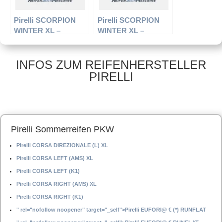
Pirelli SCORPION
Pirelli SCORPION
WINTER XL –
WINTER XL –
Offroadreifen –
Offroadreifen –
255/50 R20 109 V –
235/60 R18 107 H –
Winterreifen
Winterreifen
INFOS ZUM REIFENHERSTELLER
PIRELLI
Pirelli Sommerreifen PKW
Pirelli CORSA DIREZIONALE (L) XL
Pirelli CORSA LEFT (AMS) XL
Pirelli CORSA LEFT (K1)
Pirelli CORSA RIGHT (AMS) XL
Pirelli CORSA RIGHT (K1)
" rel="nofollow noopener" target="_self">Pirelli EUFORI@ € (*) RUNFLAT