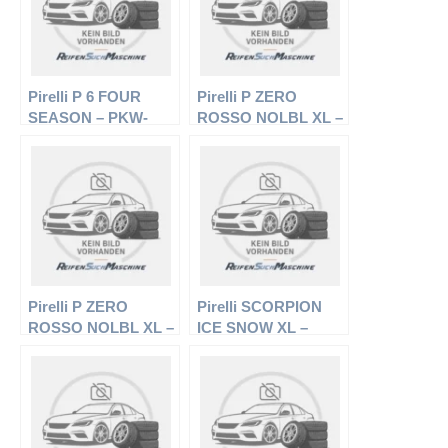
Pirelli P 6 FOUR
Pirelli P ZERO
SEASON – PKW-
ROSSO NOLBL XL –
Reifen – 195/60 R15
PKW-Reifen – 225/40
88V –
R18 92Y –
Ganzjahresreifen
Sommerreifen
Pirelli P ZERO
Pirelli SCORPION
ROSSO NOLBL XL –
ICE SNOW XL –
PKW-Reifen – 255/30
Offroadreifen –
R19 91Y –
255/50 R19 107V –
Sommerreifen
Winterreifen