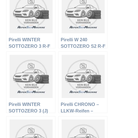
Winterreifen
Pirelli WINTER
Pirelli W 240
SOTTOZERO 3 R-F
SOTTOZERO S2 R-F
(*) – PKW-Reifen –
XL – PKW-Reifen –
245/50 R18 100H –
225/35 R19 88 V –
Winterreifen
Winterreifen
Pirelli WINTER
Pirelli CHRONO –
SOTTOZERO 3 (J)
LLKW-Reifen –
XL – PKW-Reifen –
195/70 R14 91T –
225/40 R19 93H –
Sommerreifen
Winterreifen