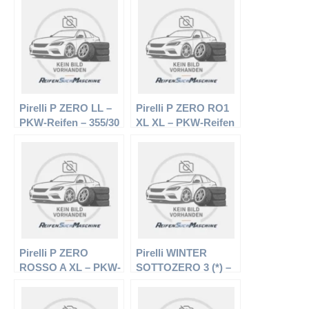
Pirelli P ZERO LL –
Pirelli P ZERO RO1
PKW-Reifen – 355/30
XL XL – PKW-Reifen
Z19 99 Y –
– 275/35 R20 Y –
Sommerreifen
Sommerreifen
Pirelli P ZERO
Pirelli WINTER
ROSSO A XL – PKW-
SOTTOZERO 3 (*) –
Reifen – 235/40 R18
PKW-Reifen – 225/60
95Y – Sommerreifen
R17 99H –