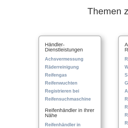
Themen z
Händler-
A
Dienstleistungen
R
Achsvermessung
R
Räderreinigung
W
Reifengas
S
Reifenwuchten
G
Registrieren bei
A
Reifensuchmaschine
R
R
Reifenhändler in Ihrer
Nähe
R
R
Reifenhändler in