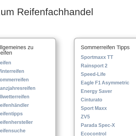
um Reifenfachhandel
llgemeines zu
Sommerreifen Tipps
eifen
Sportmaxx TT
eifen
Rainsport 2
interreifen
Speed-Life
ommerreifen
Eagle F1 Asymmetric
anzjahresreifen
Energy Saver
llwetterreifen
Cinturato
eifenhändler
Sport Maxx
eifentipps
ZV5
eifenhersteller
Parada Spec-X
eifensuche
Ecocontrol