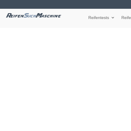
Reifentests
Reif