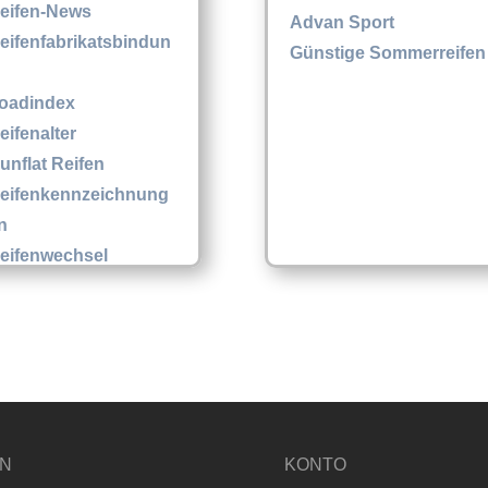
eifen-News
Advan Sport
eifenfabrikatsbindun
Günstige Sommerreifen
oadindex
eifenalter
unflat Reifen
eifenkennzeichnung
n
eifenwechsel
um Reifenlexikon
EN
KONTO