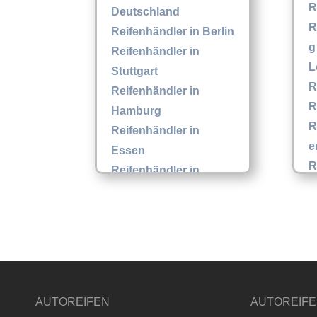
R
Deutschland
R
Reifenhändler in Berlin
g
Reifenhändler in
L
Stuttgart
R
Reifenhändler in
R
Hamburg
R
Reifenhändler in
e
Essen
R
Reifenhändler in
Z
Frankfurt
Reifenhändler in
München
Reifenhändler in Kiel
Reifenhändler in Köln
AUTOREIFEN
AUTOREIF