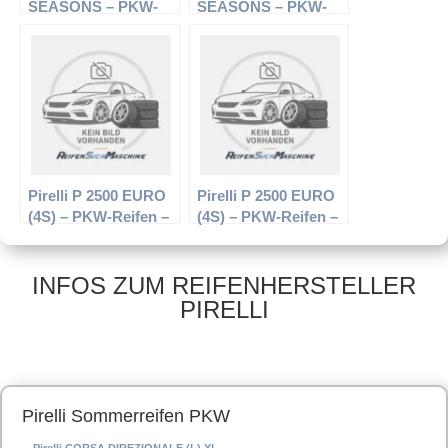
SEASONS – PKW-
SEASONS – PKW-
Reifen – 205/60 R16
Reifen – 235/45 R17
92H –
94V –
Ganzjahresreifen
Ganzjahresreifen
Pirelli P 2500 EURO
Pirelli P 2500 EURO
(4S) – PKW-Reifen –
(4S) – PKW-Reifen –
185/70 R14 88T –
165/70 R13 79T –
Ganzjahresreifen
Ganzjahresreifen
INFOS ZUM REIFENHERSTELLER
PIRELLI
Pirelli Sommerreifen PKW