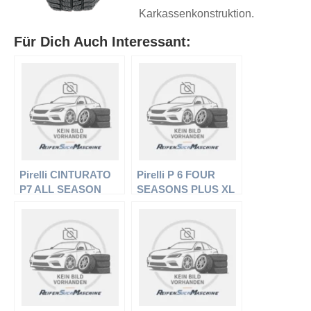
Karkassenkonstruktion.
Für Dich Auch Interessant:
Pirelli CINTURATO
Pirelli P 6 FOUR
P7 ALL SEASON
SEASONS PLUS XL
(N0) – PKW-Reifen –
– PKW-Reifen –
255/45 R19 100 V –
215/55 R16 97H –
Ganzjahresreifen
Ganzjahresreifen