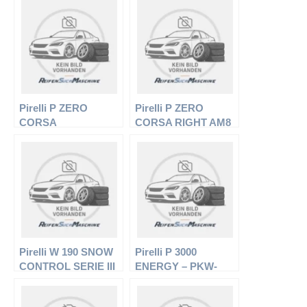
Sommerreifen
Sommerreifen
Pirelli P ZERO
Pirelli P ZERO
CORSA
CORSA RIGHT AM8
DIREZIONALE (K1)
XL – PKW-Reifen –
XL – PKW-Reifen –
295/30 R19 Y –
235/35 R19 91Y –
Sommerreifen
Sommerreifen
Pirelli W 190 SNOW
Pirelli P 3000
CONTROL SERIE III
ENERGY – PKW-
XL – PKW-Reifen –
Reifen – 165/70 R14
195/65 R15 95T –
81T – Sommerreifen