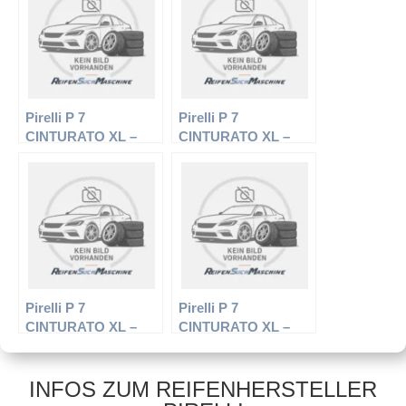
Winterreifen
Pirelli P 7
Pirelli P 7
CINTURATO XL –
CINTURATO XL –
PKW-Reifen – 245/45
PKW-Reifen – 215/60
R17 99W –
R16 99H –
Sommerreifen
Sommerreifen
Pirelli P 7
Pirelli P 7
CINTURATO XL –
CINTURATO XL –
PKW-Reifen – 205/50
PKW-Reifen – 205/60
R17 93 W –
R16 96 W –
Sommerreifen
Sommerreifen
INFOS ZUM REIFENHERSTELLER