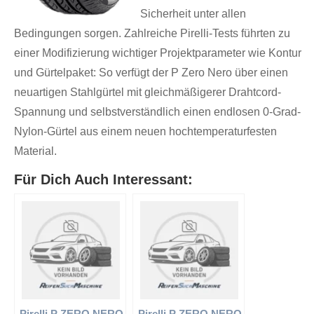
Sicherheit unter allen
Bedingungen sorgen. Zahlreiche Pirelli-Tests führten zu
einer Modifizierung wichtiger Projektparameter wie Kontur
und Gürtelpaket: So verfügt der P Zero Nero über einen
neuartigen Stahlgürtel mit gleichmäßigerer Drahtcord-
Spannung und selbstverständlich einen endlosen 0-Grad-
Nylon-Gürtel aus einem neuen hochtemperaturfesten
Material.
Für Dich Auch Interessant:
Pirelli P ZERO NERO
Pirelli P ZERO NERO