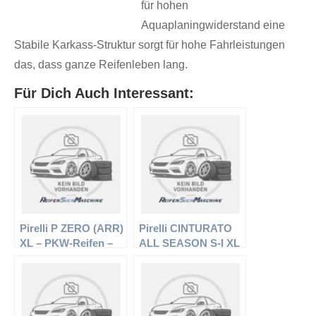
für hohen
Aquaplaningwiderstand eine
Stabile Karkass-Struktur sorgt für hohe Fahrleistungen
das, dass ganze Reifenleben lang.
Für Dich Auch Interessant:
Pirelli P ZERO (ARR)
Pirelli CINTURATO
XL – PKW-Reifen –
ALL SEASON S-I XL
235/35 R19 91Y –
– PKW-Reifen –
Sommerreifen
215/55 R16 97V –
Ganzjahresreifen