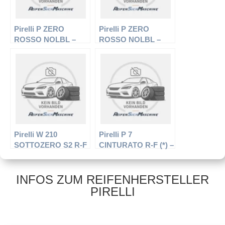
Pirelli P ZERO
Pirelli P ZERO
ROSSO NOLBL –
ROSSO NOLBL –
PKW-Reifen – 245/40
PKW-Reifen – 205/55
R17 91Y –
R16 91V –
Sommerreifen
Sommerreifen
Pirelli W 210
Pirelli P 7
SOTTOZERO S2 R-F
CINTURATO R-F (*) –
– PKW-Reifen –
PKW-Reifen – 255/45
225/55 R17 97H –
R18 99 W –
Winterreifen
Sommerreifen
INFOS ZUM REIFENHERSTELLER
PIRELLI