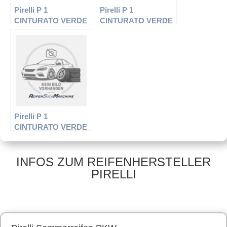
Pirelli P 1
Pirelli P 1
CINTURATO VERDE
CINTURATO VERDE
– PKW-Reifen –
– PKW-Reifen –
195/50 R15 82 H –
195/55 R16 87 T –
Sommerreifen
Sommerreifen
Pirelli P 1
CINTURATO VERDE
– PKW-Reifen –
205/60 R15 91 V –
Sommerreifen
INFOS ZUM REIFENHERSTELLER
PIRELLI