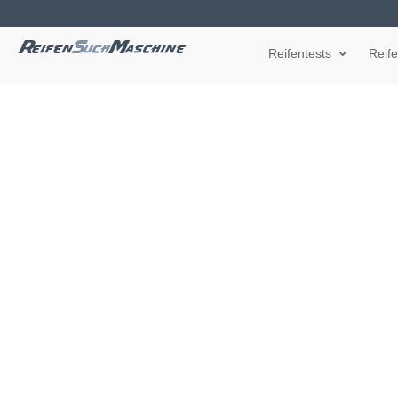
Reifentests
Reif