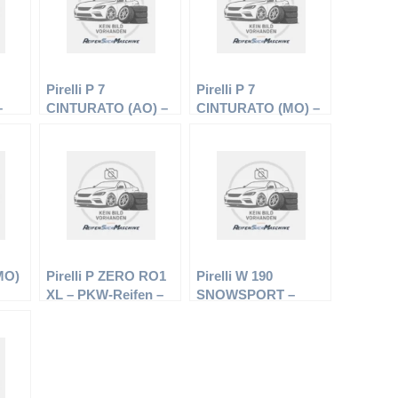
Pirelli P 7
Pirelli P 7
–
CINTURATO (AO) –
CINTURATO (MO) –
5/55
PKW-Reifen – 225/55
PKW-Reifen – 235/55
R17 97Y –
R17 99W –
Sommerreifen
Sommerreifen
(MO)
Pirelli P ZERO RO1
Pirelli W 190
XL – PKW-Reifen –
SNOWSPORT –
 –
275/30 R20 Y –
PKW-Reifen – 215/70
Sommerreifen
R15 98T –
Winterreifen