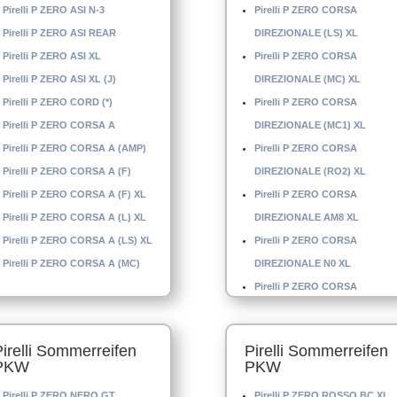
Pirelli P ZERO ASI N-3
Pirelli P ZERO CORSA
Pirelli P ZERO ASI REAR
DIREZIONALE (LS) XL
Pirelli P ZERO ASI XL
Pirelli P ZERO CORSA
Pirelli P ZERO ASI XL (J)
DIREZIONALE (MC) XL
Pirelli P ZERO CORD (*)
Pirelli P ZERO CORSA
Pirelli P ZERO CORSA A
DIREZIONALE (MC1) XL
Pirelli P ZERO CORSA A (AMP)
Pirelli P ZERO CORSA
Pirelli P ZERO CORSA A (F)
DIREZIONALE (RO2) XL
Pirelli P ZERO CORSA A (F) XL
Pirelli P ZERO CORSA
Pirelli P ZERO CORSA A (L) XL
DIREZIONALE AM8 XL
Pirelli P ZERO CORSA A (LS) XL
Pirelli P ZERO CORSA
Pirelli P ZERO CORSA A (MC)
DIREZIONALE N0 XL
Pirelli P ZERO CORSA
DIREZIONALE N-1 XL
Pirelli P ZERO CORSA
Pirelli Sommerreifen
Pirelli Sommerreifen
DIREZIONALE N-6
PKW
PKW
Pirelli P ZERO CORSA
Pirelli P ZERO NERO GT
Pirelli P ZERO ROSSO BC XL