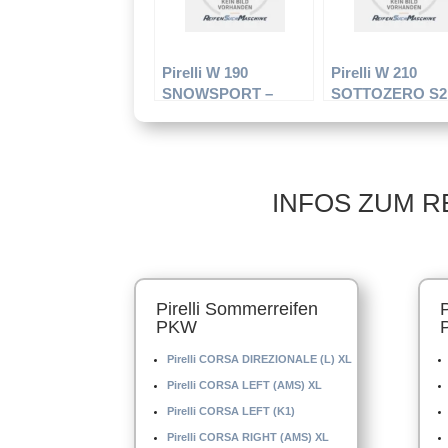
Pirelli W 190
Pirelli W 210
SNOWSPORT –
SOTTOZERO S2
PKW-Reifen – 185/65
(AO) – PKW-Reif
R14 86T –
205/55 R16 91H 
Winterreifen
Winterreifen
INFOS ZUM R
Pirelli Sommerreifen
PKW
Pirelli CORSA DIREZIONALE (L) XL
Pirelli CORSA LEFT (AMS) XL
Pirelli CORSA LEFT (K1)
Pirelli CORSA RIGHT (AMS) XL