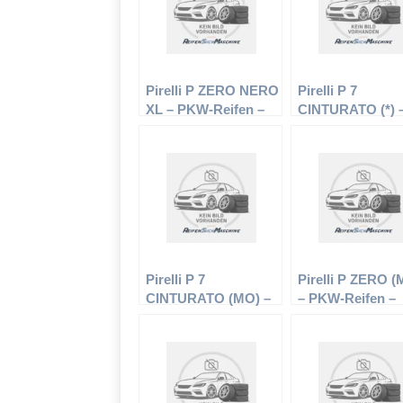
Pirelli P ZERO NERO
Pirelli P 7
XL – PKW-Reifen –
CINTURATO (*) 
215/40 R18 89W –
PKW-Reifen – 20
Sommerreifen
R16 91W –
Sommerreifen
Pirelli P 7
Pirelli P ZERO 
CINTURATO (MO) –
– PKW-Reifen –
PKW-Reifen – 225/45
275/45 R21 107Y
R17 91 W –
Sommerreifen
Sommerreifen