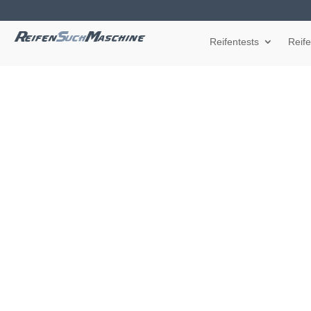
Reifentests
Reif