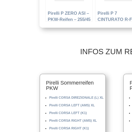
Pirelli P ZERO ASI –
Pirelli P 7
PKW-Reifen – 255/45
CINTURATO R-F 
R18 99Y –
PKW-Reifen – 22
Sommerreifen
R17 91V –
Sommerreifen
INFOS ZUM R
Pirelli Sommerreifen
PKW
Pirelli CORSA DIREZIONALE (L) XL
Pirelli CORSA LEFT (AMS) XL
Pirelli CORSA LEFT (K1)
Pirelli CORSA RIGHT (AMS) XL
Pirelli CORSA RIGHT (K1)