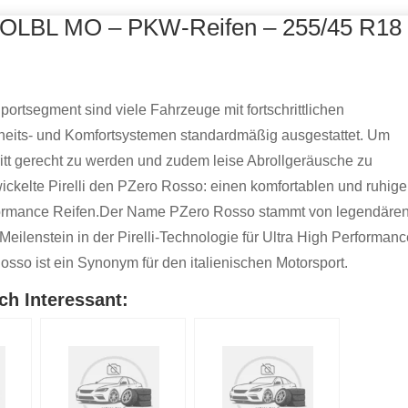
NOLBL MO – PKW-Reifen – 255/45 R18
portsegment sind viele Fahrzeuge mit fortschrittlichen
heits- und Komfortsystemen standardmäßig ausgestattet. Um
itt gerecht zu werden und zudem leise Abrollgeräusche zu
twickelte Pirelli den PZero Rosso: einen komfortablen und ruhig
formance Reifen.Der Name PZero Rosso stammt von legendäre
Meilenstein in der Pirelli-Technologie für Ultra High Performan
osso ist ein Synonym für den italienischen Motorsport.
ch Interessant: