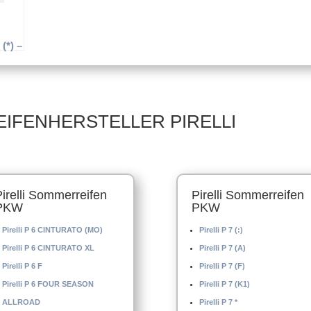
(*) –
5/45
EIFENHERSTELLER PIRELLI
Pirelli Sommerreifen
Pirelli Sommerreifen
PKW
PKW
Pirelli P 6 CINTURATO (MO)
Pirelli P 7 (:)
Pirelli P 6 CINTURATO XL
Pirelli P 7 (A)
Pirelli P 6 F
Pirelli P 7 (F)
Pirelli P 6 FOUR SEASON
Pirelli P 7 (K1)
ALLROAD
Pirelli P 7 *