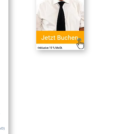
L
AO)