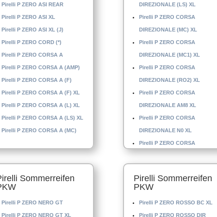
Pirelli P ZERO ASI REAR
DIREZIONALE (LS) XL
Pirelli P ZERO ASI XL
Pirelli P ZERO CORSA
Pirelli P ZERO ASI XL (J)
DIREZIONALE (MC) XL
Pirelli P ZERO CORD (*)
Pirelli P ZERO CORSA
Pirelli P ZERO CORSA A
DIREZIONALE (MC1) XL
Pirelli P ZERO CORSA A (AMP)
Pirelli P ZERO CORSA
Pirelli P ZERO CORSA A (F)
DIREZIONALE (RO2) XL
Pirelli P ZERO CORSA A (F) XL
Pirelli P ZERO CORSA
Pirelli P ZERO CORSA A (L) XL
DIREZIONALE AM8 XL
Pirelli P ZERO CORSA A (LS) XL
Pirelli P ZERO CORSA
Pirelli P ZERO CORSA A (MC)
DIREZIONALE N0 XL
Pirelli P ZERO CORSA
DIREZIONALE N-1 XL
Pirelli P ZERO CORSA
Pirelli Sommerreifen
Pirelli Sommerreifen
DIREZIONALE N-6
PKW
PKW
Pirelli P ZERO CORSA
Pirelli P ZERO NERO GT
Pirelli P ZERO ROSSO BC XL
DIREZIONALE XL
Pirelli P ZERO NERO GT XL
Pirelli P ZERO ROSSO DIR