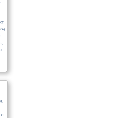
L
(K1)
(KA)
XL
OE)
OE)
XL
 XL