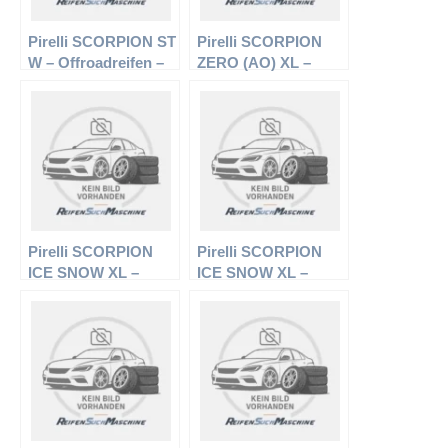
Pirelli SCORPION ST
Pirelli SCORPION
W – Offroadreifen –
ZERO (AO) XL –
235/75 R15 104/101S
Offroadreifen –
– Sommerreifen
275/45 R20 110H –
Sommerreifen
Pirelli SCORPION
Pirelli SCORPION
ICE SNOW XL –
ICE SNOW XL –
Offroadreifen –
Offroadreifen –
235/55 R19 105H –
245/45 R20 103V –
Winterreifen
Winterreifen