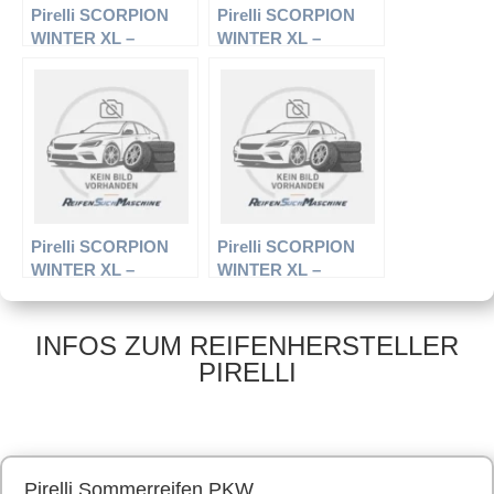
Pirelli SCORPION
Pirelli SCORPION
WINTER XL –
WINTER XL –
Offroadreifen –
Offroadreifen –
235/55 R17 103 V –
275/45 R19 108 V –
Winterreifen
Winterreifen
Pirelli SCORPION
Pirelli SCORPION
WINTER XL –
WINTER XL –
Offroadreifen –
Offroadreifen –
295/35 R21 107 V –
235/55 R19 105 H –
Winterreifen
Winterreifen
INFOS ZUM REIFENHERSTELLER
PIRELLI
Pirelli Sommerreifen PKW