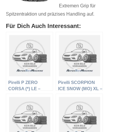
Extremen Grip für
Spitzentraktion und präzises Handling auf.
Für Dich Auch Interessant:
Pirelli P ZERO
Pirelli SCORPION
CORSA (*) LE –
ICE SNOW (MO) XL –
Offroadreifen –
Offroadreifen –
285/35 R19 99ZR –
295/35 R21 107 V –
Sommerreifen
Winterreifen