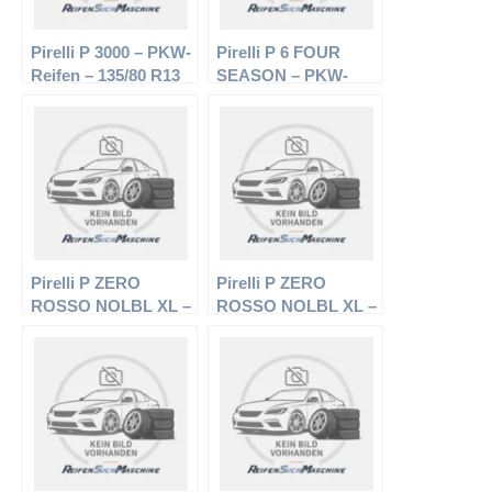
Pirelli P 3000 – PKW-
Pirelli P 6 FOUR
Reifen – 135/80 R13
SEASON – PKW-
70T – Sommerreifen
Reifen – 215/55 R16
93H –
Ganzjahresreifen
Pirelli P ZERO
Pirelli P ZERO
ROSSO NOLBL XL –
ROSSO NOLBL XL –
PKW-Reifen – 235/50
PKW-Reifen – 255/40
R18 101Y –
R19 100Y –
Sommerreifen
Sommerreifen