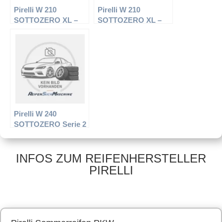
Pirelli W 210
Pirelli W 210
SOTTOZERO XL –
SOTTOZERO XL –
PKW-Reifen – 235/45
PKW-Reifen – 225/45
R17 97H –
R18 95H –
Winterreifen
Winterreifen
Pirelli W 240
SOTTOZERO Serie 2
XL – PKW-Reifen –
275/40 R19 105V –
Winterreifen
INFOS ZUM REIFENHERSTELLER
PIRELLI