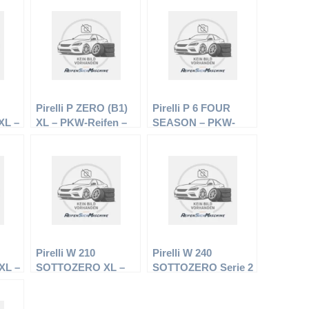
Pirelli P ZERO (B1)
Pirelli P 6 FOUR
XL –
XL – PKW-Reifen –
SEASON – PKW-
5/45
275/35 R20 ZR –
Reifen – 205/60 R15
Sommerreifen
91H –
Ganzjahresreifen
Pirelli W 210
Pirelli W 240
XL –
SOTTOZERO XL –
SOTTOZERO Serie 2
5/35
PKW-Reifen – 225/50
XL – PKW-Reifen –
R17 98H –
235/35 R19 91V –