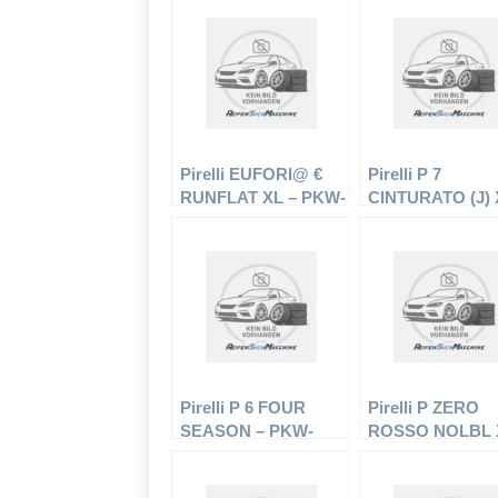
Pirelli EUFORI@ €
Pirelli P 7
RUNFLAT XL – PKW-
CINTURATO (J) 
Reifen – 245/40 R19
PKW-Reifen – 22
98W – Sommerreifen
R18 95Y –
Sommerreifen
Pirelli P 6 FOUR
Pirelli P ZERO
SEASON – PKW-
ROSSO NOLBL 
Reifen – 195/60 R15
PKW-Reifen – 24
88H –
R19 93Y –