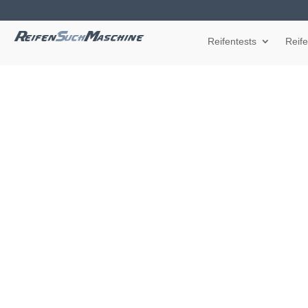
Reifentests
Reif