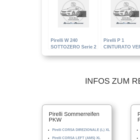
Ganzjahresreifen
Sommerreifen
Pirelli W 240
Pirelli P 1
SOTTOZERO Serie 2
CINTURATO VE
XL – PKW-Reifen –
– PKW-Reifen –
275/35 R20 102V –
175/70 R14 84 T 
Winterreifen
Sommerreifen
INFOS ZUM R
Pirelli Sommerreifen
PKW
Pirelli CORSA DIREZIONALE (L) XL
Pirelli CORSA LEFT (AMS) XL