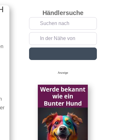
H
Händlersuche
Suchen nach
In der Nähe von
en
Suchen
Anzeige
n
er