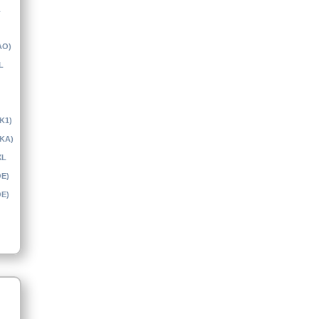
L
AO)
L
(K1)
(KA)
XL
OE)
OE)