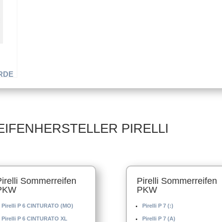
Winterreifen
Winterreifen
RDE
–
EIFENHERSTELLER PIRELLI
Pirelli Sommerreifen
Pirelli Sommerreifen
PKW
PKW
Pirelli P 6 CINTURATO (MO)
Pirelli P 7 (:)
Pirelli P 6 CINTURATO XL
Pirelli P 7 (A)