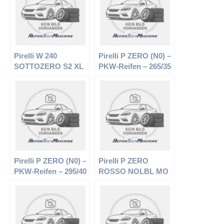
Pirelli W 240
Pirelli P ZERO (N0) –
SOTTOZERO S2 XL
PKW-Reifen – 265/35
– PKW-Reifen –
R20 95Y –
215/45 R18 93V –
Sommerreifen
Winterreifen
Pirelli P ZERO (N0) –
Pirelli P ZERO
PKW-Reifen – 295/40
ROSSO NOLBL MO
R20 106Y –
– PKW-Reifen –
Sommerreifen
285/35 R18 101Y –
Sommerreifen