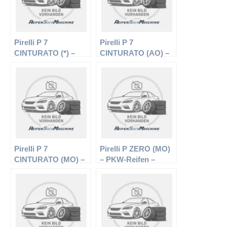
Pirelli P 7
Pirelli P 7
CINTURATO (*) –
CINTURATO (AO) –
PKW-Reifen – 225/60
PKW-Reifen – 245/45
R17 99V –
R17 95Y –
Sommerreifen
Sommerreifen
Pirelli P 7
Pirelli P ZERO (MO)
CINTURATO (MO) –
– PKW-Reifen –
PKW-Reifen – 205/55
255/40 R17 94W –
R16 91W –
Sommerreifen
Sommerreifen