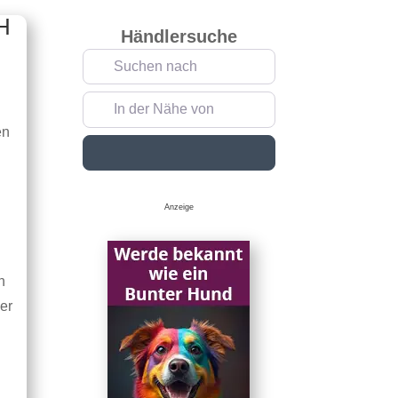
H
Händlersuche
Suchen nach
In der Nähe von
en
Suchen
Anzeige
n
er