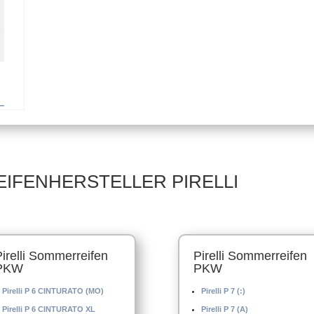
Sommerreifen
Sommerreifen
–
5/50
EIFENHERSTELLER PIRELLI
Pirelli Sommerreifen
Pirelli Sommerreifen
PKW
PKW
Pirelli P 6 CINTURATO (MO)
Pirelli P 7 (:)
Pirelli P 6 CINTURATO XL
Pirelli P 7 (A)