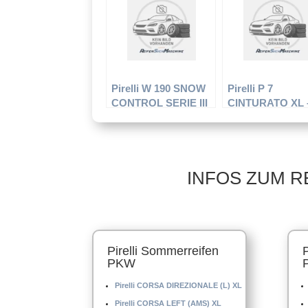
Winterreifen
Winterreifen
Pirelli W 190 SNOW
Pirelli P 7
CONTROL SERIE III
CINTURATO XL 
XL – PKW-Reifen –
PKW-Reifen – 20
195/65 R15 95T –
R17 93 W –
Winterreifen
Sommerreifen
INFOS ZUM R
Pirelli Sommerreifen
PKW
Pirelli CORSA DIREZIONALE (L) XL
Pirelli CORSA LEFT (AMS) XL