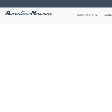
Reifentests
Reif