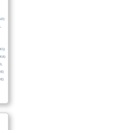
L
AO)
L
(K1)
(KA)
XL
OE)
OE)