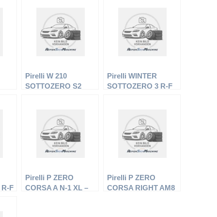
Pirelli W 210
Pirelli WINTER
SOTTOZERO S2
SOTTOZERO 3 R-F
W-
(MO) – PKW-Reifen –
(*) – PKW-Reifen –
R17
225/45 R17 91H –
225/45 R17 91H –
en
Winterreifen
Winterreifen
Pirelli P ZERO
Pirelli P ZERO
 R-F
CORSA A N-1 XL –
CORSA RIGHT AM8
PKW-Reifen – 305/30
XL – PKW-Reifen –
–
R19 102Y –
285/35 R19 Y –