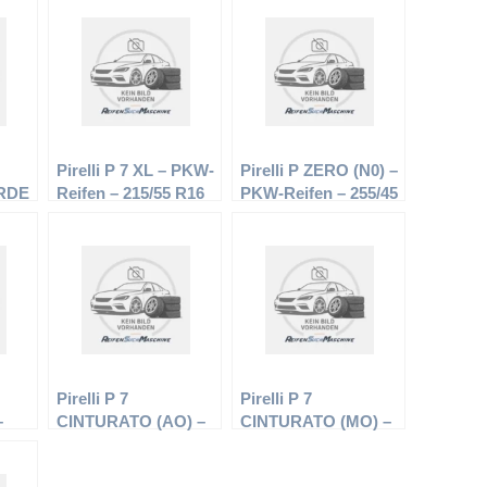
Pirelli P 7 XL – PKW-
Pirelli P ZERO (N0) –
RDE
Reifen – 215/55 R16
PKW-Reifen – 255/45
 –
97W – Sommerreifen
R19 100Y –
–
Sommerreifen
Pirelli P 7
Pirelli P 7
–
CINTURATO (AO) –
CINTURATO (MO) –
5/50
PKW-Reifen – 235/55
PKW-Reifen – 245/45
R17 99Y –
R17 95W –