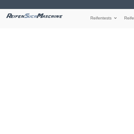
Reifentests
Reif