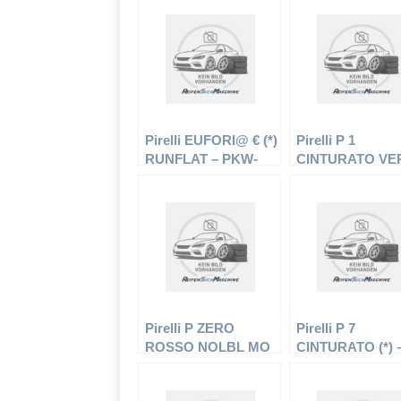
Pirelli EUFORI@ € (*)
Pirelli P 1
RUNFLAT – PKW-
CINTURATO VE
Reifen – 195/55 R16
XL – PKW-Reifen
87H – Sommerreifen
195/65 R15 95 H 
Sommerreifen
Pirelli P ZERO
Pirelli P 7
ROSSO NOLBL MO
CINTURATO (*) 
– PKW-Reifen –
PKW-Reifen – 22
275/35 R18 95Y –
R16 92V –