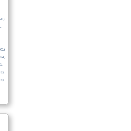
L
AO)
L
(K1)
(KA)
XL
OE)
OE)