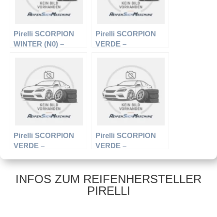
Pirelli SCORPION
Pirelli SCORPION
WINTER (N0) –
VERDE –
Offroadreifen –
Offroadreifen –
295/40 R20 106V –
215/60 R17 96V –
Winterreifen
Sommerreifen
Pirelli SCORPION
Pirelli SCORPION
VERDE –
VERDE –
Offroadreifen –
Offroadreifen –
225/55 R19 99 H –
225/55 R19 99V –
Sommerreifen
Sommerreifen
INFOS ZUM REIFENHERSTELLER
PIRELLI