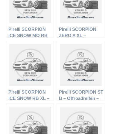
Pirelli SCORPION
Pirelli SCORPION
ICE SNOW MO RB
ZERO A XL –
XL – Offroadreifen –
Offroadreifen –
255/55 R18 109H –
275/40 R20 106Y –
Winterreifen
Sommerreifen
Pirelli SCORPION
Pirelli SCORPION ST
ICE SNOW RB XL –
B – Offroadreifen –
Offroadreifen –
255/65 R16 109H –
275/45 R19 108V –
Sommerreifen
Winterreifen