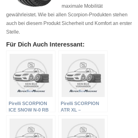
maximale Mobilität
gewährleistet. Wie bei allen Scorpion-Produkten stehen
auch bei diesem Produkt Sicherheit und Komfort an erster
Stelle.
Für Dich Auch Interessant:
Pirelli SCORPION
Pirelli SCORPION
ICE SNOW N-0 RB
ATR XL –
XL – Offroadreifen –
Offroadreifen –
235/60 R18 107H –
235/60 R18 107H –
Winterreifen
Sommerreifen